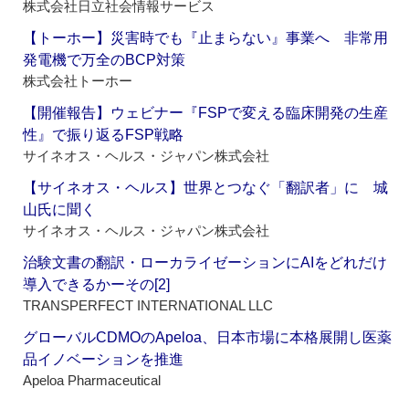
株式会社日立社会情報サービス
【トーホー】災害時でも『止まらない』事業へ 非常用
発電機で万全のBCP対策
株式会社トーホー
【開催報告】ウェビナー『FSPで変える臨床開発の生産
性』で振り返るFSP戦略
サイネオス・ヘルス・ジャパン株式会社
【サイネオス・ヘルス】世界とつなぐ「翻訳者」に 城
山氏に聞く
サイネオス・ヘルス・ジャパン株式会社
治験文書の翻訳・ローカライゼーションにAIをどれだけ
導入できるかーその[2]
TRANSPERFECT INTERNATIONAL LLC
グローバルCDMOのApeloa、日本市場に本格展開し医薬
品イノベーションを推進
Apeloa Pharmaceutical