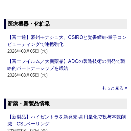
医療機器・化粧品
【富士通】豪州モナシュ大、CSIROと覚書締結‐量子コン
ピューティングで連携強化
2026年08月05日 (水)
【富士フイルム／大鵬薬品】ADCの製造技術の開発で戦
略的パートナーシップを締結
2026年08月05日 (水)
もっと見る »
新薬・新製品情報
【新製品】ハイゼントラを新発売‐高用量化で投与本数削
減 CSLベーリング
2026年08月07日 (金)