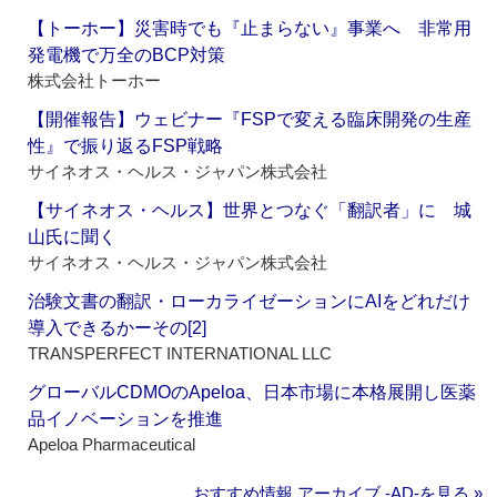
【トーホー】災害時でも『止まらない』事業へ 非常用
発電機で万全のBCP対策
株式会社トーホー
【開催報告】ウェビナー『FSPで変える臨床開発の生産
性』で振り返るFSP戦略
サイネオス・ヘルス・ジャパン株式会社
【サイネオス・ヘルス】世界とつなぐ「翻訳者」に 城
山氏に聞く
サイネオス・ヘルス・ジャパン株式会社
治験文書の翻訳・ローカライゼーションにAIをどれだけ
導入できるかーその[2]
TRANSPERFECT INTERNATIONAL LLC
グローバルCDMOのApeloa、日本市場に本格展開し医薬
品イノベーションを推進
Apeloa Pharmaceutical
おすすめ情報 アーカイブ ‐AD‐を見る »