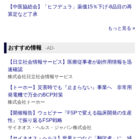
【中医協総会】「ヒフデュラ」薬価15％下げ‐8品目の再
算定など了承
もっと見る »
おすすめ情報
‐AD‐
【日立社会情報サービス】医療従事者が副作用情報を迅
速確認
株式会社日立社会情報サービス
【トーホー】災害時でも『止まらない』事業へ 非常用
発電機で万全のBCP対策
株式会社トーホー
【開催報告】ウェビナー『FSPで変える臨床開発の生産
性』で振り返るFSP戦略
サイネオス・ヘルス・ジャパン株式会社
【サイネオス・ヘルス】世界とつなぐ「翻訳者」に 城