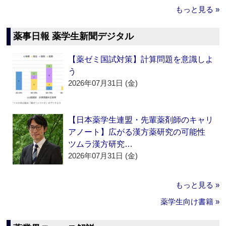
もっと見る »
薬事日報 薬学生新聞デジタル
【薬ゼミ国試対策】計算問題を意識しよ
う
2026年07月31日 (金)
【日本薬学生連盟・先輩薬剤師のキャリ
アノート】広がる漢方薬研究の可能性
ツムラ漢方研究…
2026年07月31日 (金)
もっと見る »
薬学生向け書籍 »