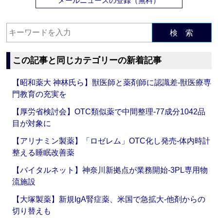
メールニュースの登録（無料）
検 索
この記事と同じカテゴリーの新着記事
【昭和薬大 神林氏ら】獣医師と薬剤師に認識差‐獣医療専
門教育の充実を
【厚労省検討会】OTC類似薬で中間整理‐77成分1042品
目が対象に
【アリナミン製薬】「ロゼレム」OTC化し発売‐体内時計
整える睡眠改善薬
【バイタルネット】神奈川新拠点が業務開始‐3PL専用物
流施設
【大塚製薬】新規IgA腎症薬、米国で急拡大‐他剤からの
切り替えも