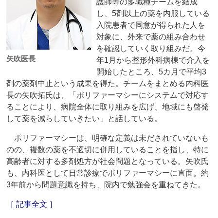
護師等の多職種チームを結成
し、5剤以上の薬を内服している
入院患者で同意が得られた人を
対象に、外来で薬の組み合わせ
を確認していく取り組みだ。今
矢吹医長
年1月から整形外科病棟で介入を
開始したところ、5カ月で平均3
剤の薬剤中止という成果を得た。チームをまとめる内科医
長の矢吹拓氏は、「ポリファーマシーにシステムで対応す
ることにより、病院全体に取り組みを広げ、地域にも啓発
して薬を減らしていきたい」と話している。
ポリファーマシーは、明確な定義は未だされていないも
のの、複数の薬を不適切に併用していることを指し、特に
高齢者に対する多剤処方が社会問題となっている。矢吹氏
も、内科医として日常診療でポリファーマシーに直面。約
3年前から問題意識を持ち、院内で勉強会を重ねてきた。
［ 記事全文 ］