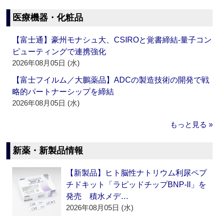
医療機器・化粧品
【富士通】豪州モナシュ大、CSIROと覚書締結‐量子コン
ピューティングで連携強化
2026年08月05日 (水)
【富士フイルム／大鵬薬品】ADCの製造技術の開発で戦
略的パートナーシップを締結
2026年08月05日 (水)
もっと見る »
新薬・新製品情報
【新製品】ヒト脳性ナトリウム利尿ペプ
チドキット「ラピッドチップBNP-II」を
発売 積水メデ…
2026年08月05日 (水)