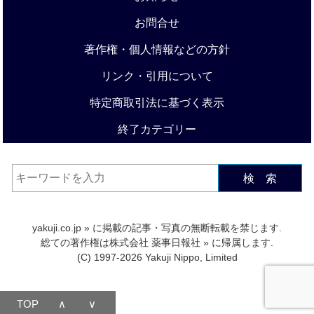
お問合せ
著作権・個人情報などの方針
リンク・引用について
特定商取引法に基づく表示
終了カテゴリー
検 索
yakuji.co.jp
» に掲載の記事・写真の無断転載を禁じます.
総ての著作権は
株式会社 薬事日報社
» に帰属します.
(C) 1997-2026 Yakuji Nippo, Limited
TOP
∧
∨