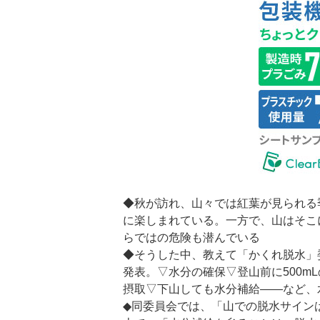
◆秋が訪れ、山々では紅葉が見られる
に楽しまれている。一方で、山はそこ
らではの危険も潜んでいる
◆そうした中、教えて「かくれ脱水」
発表。▽水分の確保▽登山前に500mL
摂取▽下山しても水分補給――など、
◆同委員会では、「山での脱水サイン