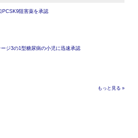
口PCSK9阻害薬を承認
をステージ3の1型糖尿病の小児に迅速承認
もっと見る »