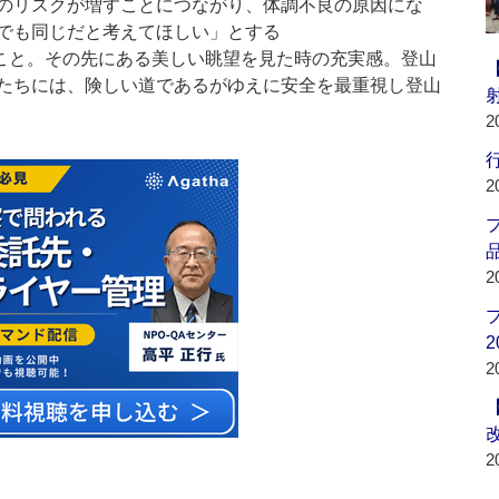
のリスクが増すことにつながり、体調不良の原因にな
でも同じだと考えてほしい」とする
こと。その先にある美しい眺望を見た時の充実感。登山
たちには、険しい道であるがゆえに安全を最重視し登山
2
行
2
品
2
2
2
2