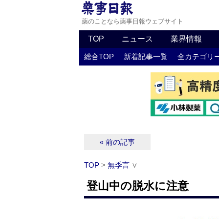
薬のことなら薬事日報ウェブサイト
TOP
ニュース
業界情報
総合TOP
新着記事一覧
全カテゴリ
« 前の記事
TOP
>
無季言
∨
登山中の脱水に注意