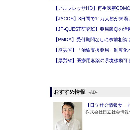
【アルフレッサHD】再生医療CDM
【JACDS】3日間で11万人超が来場
【JP-QUEST研究班】薬局版QIの
【PMDA】受付期間なしに事前相談
【厚労省】「治験支援薬局」制度化へ
【厚労省】医療用麻薬の県境移動可
おすすめ情報
‐AD‐
【日立社会情報サー
株式会社日立社会情報