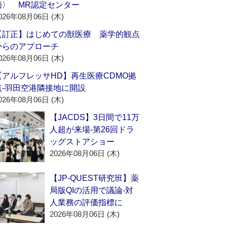
価〉 MR認定センター
026年08月06日 (木)
【訂正】はじめての獣医療 薬学的観点
からのアプローチ
026年08月06日 (木)
【アルフレッサHD】再生医療CDMO拠
点‐羽田空港隣接地に開設
026年08月06日 (木)
【JACDS】3日間で11万
人超が来場‐第26回ドラ
ッグストアショー
2026年08月06日 (木)
【JP-QUEST研究班】薬
局版QIの活用で議論‐対
人業務の評価指標に
2026年08月06日 (木)