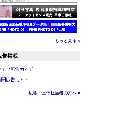
もっと見る »
広告掲載
ウェブ広告ガイド
新聞広告ガイド
広報・宣伝担当者の方へ »