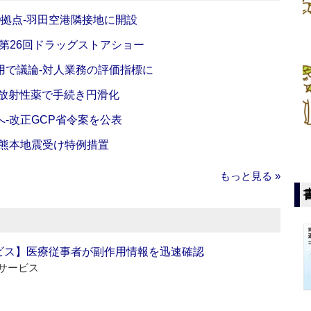
O拠点‐羽田空港隣接地に開設
‐第26回ドラッグストアショー
活用で議論‐対人業務の評価指標に
‐放射性薬で手続き円滑化
‐改正GCP省令案を公表
‐熊本地震受け特例措置
もっと見る »
ビス】医療従事者が副作用情報を迅速確認
サービス