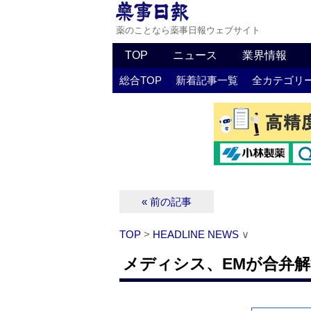
薬のことなら薬事日報ウェブサイト
TOP
ニュース
業界情報
総合TOP
新着記事一覧
全カテゴリ
« 前の記事
TOP
>
HEADLINE NEWS
∨
メディシス、EMが合弁解