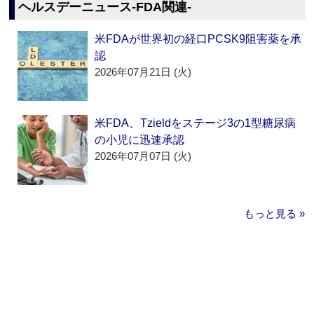
ヘルスデーニュース‐FDA関連‐
米FDAが世界初の経口PCSK9阻害薬を承
認
2026年07月21日 (火)
米FDA、Tzieldをステージ3の1型糖尿病
の小児に迅速承認
2026年07月07日 (火)
もっと見る »