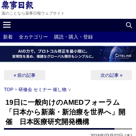
薬のことなら薬事日報ウェブサイト
新着
全カテゴリー
購読・購入・登録
« 前の記事
次の記事 »
TOP
>
研修会 セミナー 催し物
∨
19日に一般向けのAMEDフォーラム
「日本から新薬・新治療を世界へ」開
催 日本医療研究開発機構
2016年03月02日 (水)