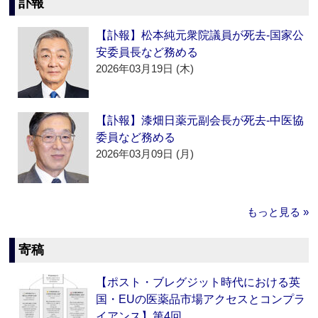
訃報
【訃報】松本純元衆院議員が死去‐国家公
安委員長など務める
2026年03月19日 (木)
【訃報】漆畑日薬元副会長が死去‐中医協
委員など務める
2026年03月09日 (月)
もっと見る »
寄稿
【ポスト・ブレグジット時代における英
国・EUの医薬品市場アクセスとコンプラ
イアンス】第4回…