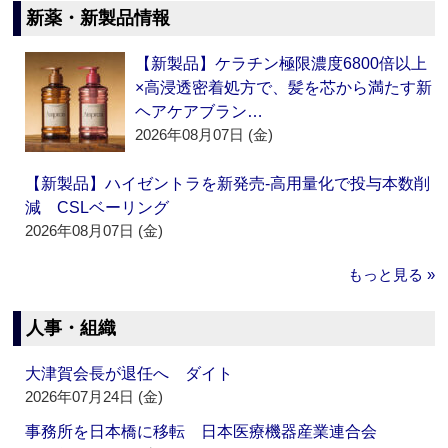
新薬・新製品情報
【新製品】ケラチン極限濃度6800倍以上
×高浸透密着処方で、髪を芯から満たす新
ヘアケアブラン…
2026年08月07日 (金)
【新製品】ハイゼントラを新発売‐高用量化で投与本数削
減 CSLベーリング
2026年08月07日 (金)
もっと見る »
人事・組織
大津賀会長が退任へ ダイト
2026年07月24日 (金)
事務所を日本橋に移転 日本医療機器産業連合会