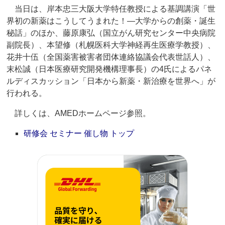
当日は、岸本忠三大阪大学特任教授による基調講演「世
界初の新薬はこうしてうまれた！―大学からの創薬・誕生
秘話」のほか、藤原康弘（国立がん研究センター中央病院
副院長）、本望修（札幌医科大学神経再生医療学教授）、
花井十伍（全国薬害被害者団体連絡協議会代表世話人）、
末松誠（日本医療研究開発機構理事長）の4氏によるパネ
ルディスカッション「日本から新薬・新治療を世界へ」が
行われる。
詳しくは、AMEDホームページ参照。
研修会 セミナー 催し物 トップ