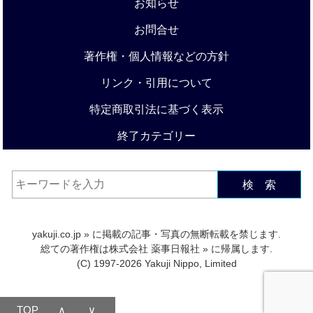
お知らせ
お問合せ
著作権・個人情報などの方針
リンク・引用について
特定商取引法に基づく表示
終了カテゴリー
検 索
yakuji.co.jp
» に掲載の記事・写真の無断転載を禁じます.
総ての著作権は
株式会社 薬事日報社
» に帰属します.
(C) 1997-2026 Yakuji Nippo, Limited
TOP
∧
∨