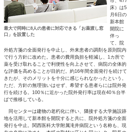
市、477
床）は5
月6日の
新本館
最大で同時に8人の患者に対応できる「お薬渡し窓
開院に
口」を設置した
伴っ
て、院
外処方箋の全面発行を中止し、外来患者の調剤を原則院内
で行う方針に改めた。患者の費用負担を軽減し、1カ所で
薬を受け取れることで利便性を向上させて、病院の全体的
な評価を高めることが目的だ。約16年間全面発行を続けて
きたが、そのメリットを十分に感じられなかったという。
ただ、方針の無理強いはせず、希望する患者らには院外発
行を続ける。100％に近かった院外発行率は現在40％台半
ばで推移している。
同センターは建物の老朽化に伴い、隣接する大学施設跡
地を活用して新本館を開院すると共に、院外処方箋の全面
発行を中止。関西医科大学附属滝井病院という名称も、現