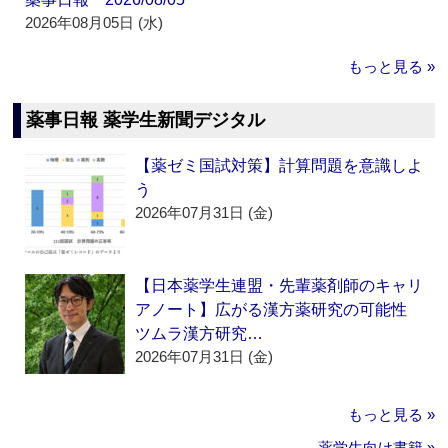
2026年08月05日 (水)
もっと見る »
薬事日報 薬学生新聞デジタル
【薬ゼミ国試対策】計算問題を意識しよ
う
2026年07月31日 (金)
【日本薬学生連盟・先輩薬剤師のキャリ
アノート】広がる漢方薬研究の可能性
ツムラ漢方研究…
2026年07月31日 (金)
もっと見る »
薬学生向け書籍 »