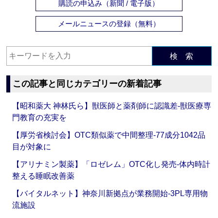
購読の申込み（新聞 / 電子版）
メールニュースの登録（無料）
検 索
この記事と同じカテゴリーの新着記事
【昭和薬大 神林氏ら】獣医師と薬剤師に認識差‐獣医療専
門教育の充実を
【厚労省検討会】OTC類似薬で中間整理‐77成分1042品
目が対象に
【アリナミン製薬】「ロゼレム」OTC化し発売‐体内時計
整える睡眠改善薬
【バイタルネット】神奈川新拠点が業務開始‐3PL専用物
流施設