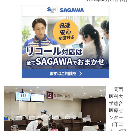
関西
医科大
学総合
医療セ
ンター
（守口