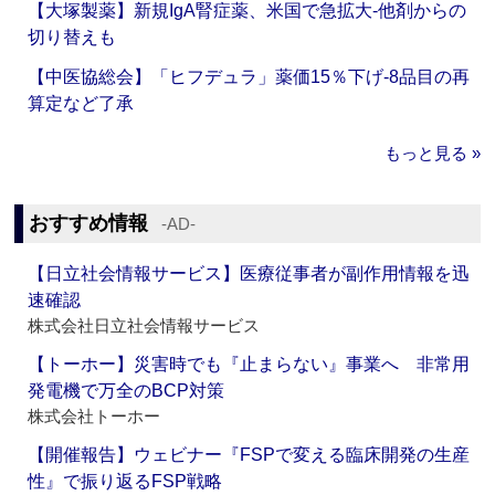
【大塚製薬】新規IgA腎症薬、米国で急拡大‐他剤からの
切り替えも
【中医協総会】「ヒフデュラ」薬価15％下げ‐8品目の再
算定など了承
もっと見る »
おすすめ情報
‐AD‐
【日立社会情報サービス】医療従事者が副作用情報を迅
速確認
株式会社日立社会情報サービス
【トーホー】災害時でも『止まらない』事業へ 非常用
発電機で万全のBCP対策
株式会社トーホー
【開催報告】ウェビナー『FSPで変える臨床開発の生産
性』で振り返るFSP戦略