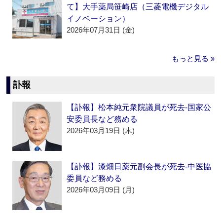
て】大手薬局笹崎店（三菱電機デジタル
イノベーション）
2026年07月31日 (金)
もっと見る »
訃報
【訃報】松本純元衆院議員が死去‐国家公
安委員長など務める
2026年03月19日 (木)
【訃報】漆畑日薬元副会長が死去‐中医協
委員など務める
2026年03月09日 (月)