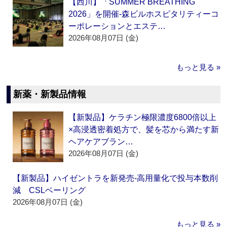
【西川】「SUMMER BREATHING
2026」を開催‐森ビルホスピタリティーコ
ーポレーションとエステ…
2026年08月07日 (金)
もっと見る »
新薬・新製品情報
【新製品】ケラチン極限濃度6800倍以上
×高浸透密着処方で、髪を芯から満たす新
ヘアケアブラン…
2026年08月07日 (金)
【新製品】ハイゼントラを新発売‐高用量化で投与本数削
減 CSLベーリング
2026年08月07日 (金)
もっと見る »