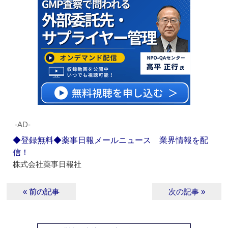
‐AD‐
◆登録無料◆薬事日報メールニュース 業界情報を配
信！
株式会社薬事日報社
« 前の記事
次の記事 »