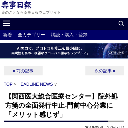
薬のことなら薬事日報ウェブサイト
新着
全カテゴリー
購読・購入・登録
« 前の記事
次の記事 »
TOP
>
HEADLINE NEWS
∨
【関西医大総合医療センター】院外処
方箋の全面発行中止‐門前中心分業に
「メリット感じず」
2016年06月27日 (月)