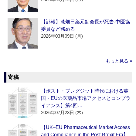
【訃報】漆畑日薬元副会長が死去‐中医協
委員など務める
2026年03月09日 (月)
もっと見る »
寄稿
【ポスト・ブレグジット時代における英
国・EUの医薬品市場アクセスとコンプラ
イアンス】第4回…
2026年07月23日 (木)
【UK–EU Pharmaceutical Market Access
and Compliance in the Post-Brexit Era】