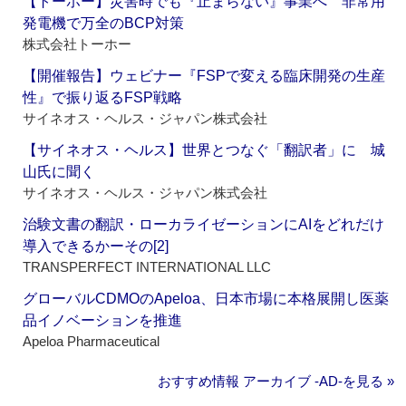
【トーホー】災害時でも『止まらない』事業へ 非常用
発電機で万全のBCP対策
株式会社トーホー
【開催報告】ウェビナー『FSPで変える臨床開発の生産
性』で振り返るFSP戦略
サイネオス・ヘルス・ジャパン株式会社
【サイネオス・ヘルス】世界とつなぐ「翻訳者」に 城
山氏に聞く
サイネオス・ヘルス・ジャパン株式会社
治験文書の翻訳・ローカライゼーションにAIをどれだけ
導入できるかーその[2]
TRANSPERFECT INTERNATIONAL LLC
グローバルCDMOのApeloa、日本市場に本格展開し医薬
品イノベーションを推進
Apeloa Pharmaceutical
おすすめ情報 アーカイブ ‐AD‐を見る »