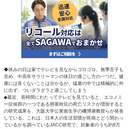
◆休みの日は家でテレビを見ながらゴロゴロ。無季言子も
含め、中高年サラリーマンの休日の過ごし方の一つだ。健
康には良くないことは分かるが、猛暑の中では積極的に外
に出ず、ついダラダラと過ごしてしまう
◆最近、長時間にわたってテレビを見ていると、エコノミ
ー症候群の一つである肺塞栓症の死亡リスクが増加すると
の研究成果を、大阪大学公衆衛生学の磯博康教授らが発表
している。これは、日本人の生活習慣が疾病とどう関わっ
ているかを調べているJACC研究で、対象者のうち約8万