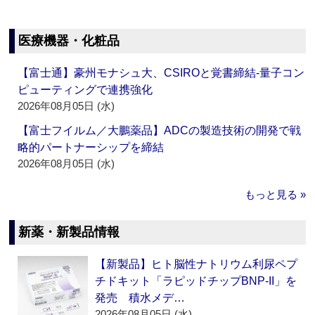
医療機器・化粧品
【富士通】豪州モナシュ大、CSIROと覚書締結‐量子コン
ピューティングで連携強化
2026年08月05日 (水)
【富士フイルム／大鵬薬品】ADCの製造技術の開発で戦
略的パートナーシップを締結
2026年08月05日 (水)
もっと見る »
新薬・新製品情報
【新製品】ヒト脳性ナトリウム利尿ペプ
チドキット「ラピッドチップBNP-II」を
発売 積水メデ…
2026年08月05日 (水)