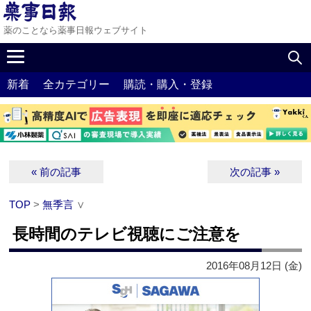
薬のことなら薬事日報ウェブサイト
新着
全カテゴリー
購読・購入・登録
« 前の記事
次の記事 »
TOP
>
無季言
∨
長時間のテレビ視聴にご注意を
2016年08月12日 (金)