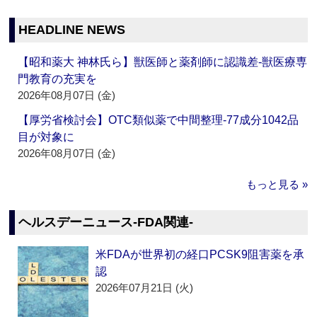
HEADLINE NEWS
【昭和薬大 神林氏ら】獣医師と薬剤師に認識差‐獣医療専
門教育の充実を
2026年08月07日 (金)
【厚労省検討会】OTC類似薬で中間整理‐77成分1042品
目が対象に
2026年08月07日 (金)
もっと見る »
ヘルスデーニュース‐FDA関連‐
米FDAが世界初の経口PCSK9阻害薬を承
認
2026年07月21日 (火)