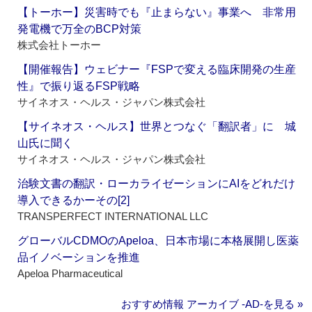
【トーホー】災害時でも『止まらない』事業へ 非常用
発電機で万全のBCP対策
株式会社トーホー
【開催報告】ウェビナー『FSPで変える臨床開発の生産
性』で振り返るFSP戦略
サイネオス・ヘルス・ジャパン株式会社
【サイネオス・ヘルス】世界とつなぐ「翻訳者」に 城
山氏に聞く
サイネオス・ヘルス・ジャパン株式会社
治験文書の翻訳・ローカライゼーションにAIをどれだけ
導入できるかーその[2]
TRANSPERFECT INTERNATIONAL LLC
グローバルCDMOのApeloa、日本市場に本格展開し医薬
品イノベーションを推進
Apeloa Pharmaceutical
おすすめ情報 アーカイブ ‐AD‐を見る »