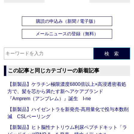
購読の申込み（新聞 / 電子版）
メールニュースの登録（無料）
検 索
この記事と同じカテゴリーの新着記事
【新製品】ケラチン極限濃度6800倍以上×高浸透密着処
方で、髪を芯から満たす新ヘアケアブランド
『Amprem（アンプレム）』誕生 I-ne
【新製品】ハイゼントラを新発売‐高用量化で投与本数削
減 CSLベーリング
【新製品】ヒト脳性ナトリウム利尿ペプチドキット「ラ