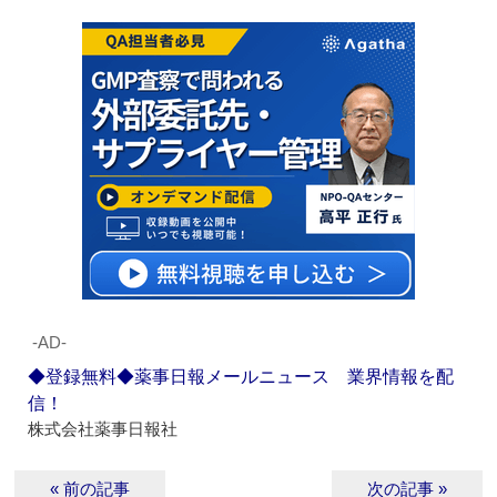
‐AD‐
◆登録無料◆薬事日報メールニュース 業界情報を配
信！
株式会社薬事日報社
« 前の記事
次の記事 »