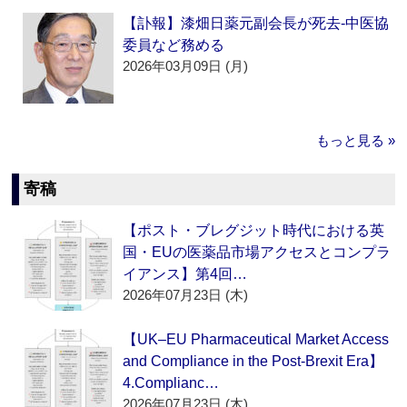
【訃報】漆畑日薬元副会長が死去‐中医協
委員など務める
2026年03月09日 (月)
もっと見る »
寄稿
【ポスト・ブレグジット時代における英
国・EUの医薬品市場アクセスとコンプラ
イアンス】第4回…
2026年07月23日 (木)
【UK–EU Pharmaceutical Market Access
and Compliance in the Post-Brexit Era】
4.Complianc…
2026年07月23日 (木)