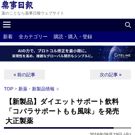
薬のことなら薬事日報ウェブサイト
新着
全カテゴリー
購読・購入・登録
« 前の記事
次の記事 »
TOP
>
新薬・新製品情報
∨
【新製品】ダイエットサポート飲料
「コバラサポートもも風味」を発売
大正製薬
2016年08月19日 (金)