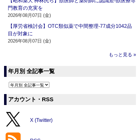
【昭和薬大 神林氏ら】獣医師と薬剤師に認識差‐獣医療専
門教育の充実を
2026年08月07日 (金)
【厚労省検討会】OTC類似薬で中間整理‐77成分1042品
目が対象に
2026年08月07日 (金)
もっと見る »
年月別 全記事一覧
アカウント・RSS
X (Twitter)