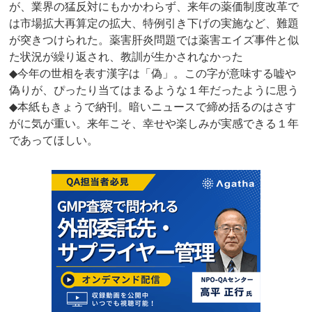
が、業界の猛反対にもかかわらず、来年の薬価制度改革で
は市場拡大再算定の拡大、特例引き下げの実施など、難題
が突きつけられた。薬害肝炎問題では薬害エイズ事件と似
た状況が繰り返され、教訓が生かされなかった
◆今年の世相を表す漢字は「偽」。この字が意味する嘘や
偽りが、ぴったり当てはまるような１年だったように思う
◆本紙もきょうで納刊。暗いニュースで締め括るのはさす
がに気が重い。来年こそ、幸せや楽しみが実感できる１年
であってほしい。