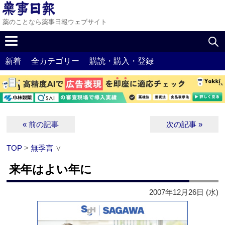
薬のことなら薬事日報ウェブサイト
新着
全カテゴリー
購読・購入・登録
« 前の記事
次の記事 »
TOP
>
無季言
∨
来年はよい年に
2007年12月26日 (水)