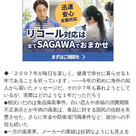
◆「２００７年が毎日を楽しく、健康で幸せに暮らせる１
年であることを祈っています」――今年の初めに海外の知
人から届いたメッセージだ。その０７年も暮れようとして
いるが、実際はどのような１年だっただろう
◆相次いだのは食品偽装事件。白い恋人や赤福の消費期限
不正表示とか牛肉の偽装は、食品に対する国民の信頼を失
墜させた。さらに年金や防衛省汚職事件など、政治への不
信も続いた
◆一方の薬業界。メーカーの業績は好調なようにも見える