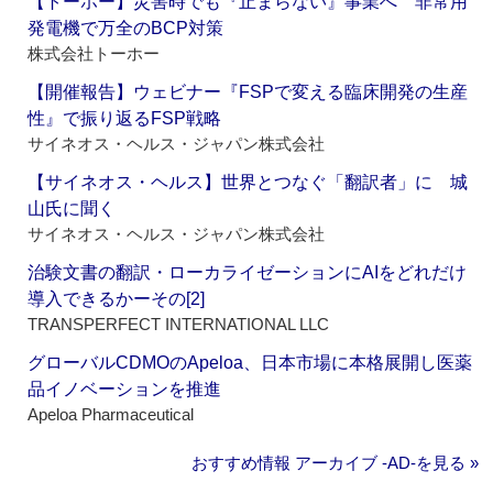
【トーホー】災害時でも『止まらない』事業へ 非常用
発電機で万全のBCP対策
株式会社トーホー
【開催報告】ウェビナー『FSPで変える臨床開発の生産
性』で振り返るFSP戦略
サイネオス・ヘルス・ジャパン株式会社
【サイネオス・ヘルス】世界とつなぐ「翻訳者」に 城
山氏に聞く
サイネオス・ヘルス・ジャパン株式会社
治験文書の翻訳・ローカライゼーションにAIをどれだけ
導入できるかーその[2]
TRANSPERFECT INTERNATIONAL LLC
グローバルCDMOのApeloa、日本市場に本格展開し医薬
品イノベーションを推進
Apeloa Pharmaceutical
おすすめ情報 アーカイブ ‐AD‐を見る »