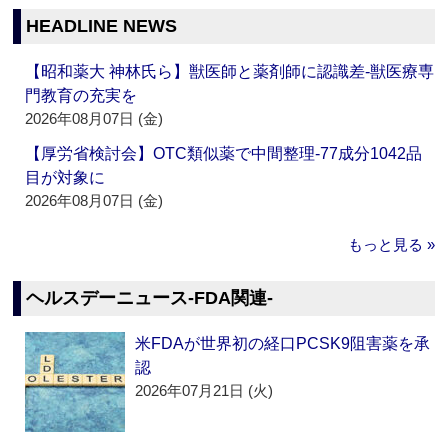
HEADLINE NEWS
【昭和薬大 神林氏ら】獣医師と薬剤師に認識差‐獣医療専
門教育の充実を
2026年08月07日 (金)
【厚労省検討会】OTC類似薬で中間整理‐77成分1042品
目が対象に
2026年08月07日 (金)
もっと見る »
ヘルスデーニュース‐FDA関連‐
米FDAが世界初の経口PCSK9阻害薬を承
認
2026年07月21日 (火)