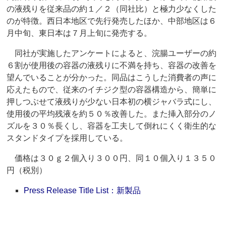
の液残りを従来品の約１／２（同社比）と極力少なくした
のが特徴。西日本地区で先行発売したほか、中部地区は６
月中旬、東日本は７月上旬に発売する。
同社が実施したアンケートによると、浣腸ユーザーの約
６割が使用後の容器の液残りに不満を持ち、容器の改善を
望んでいることが分かった。同品はこうした消費者の声に
応えたもので、従来のイチジク型の容器構造から、簡単に
押しつぶせて液残りが少ない日本初の横ジャバラ式にし、
使用後の平均残液を約５０％改善した。また挿入部分のノ
ズルを３０％長くし、容器を工夫して倒れにくく衛生的な
スタンドタイプを採用している。
価格は３０ｇ２個入り３００円、同１０個入り１３５０
円（税別）
Press Release Title List：新製品