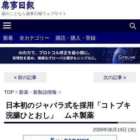
薬のことなら薬事日報ウェブサイト
新着
全カテゴリー
購読・購入・登録
« 前の記事
次の記事 »
TOP
>
新薬・新製品情報
∨
日本初のジャバラ式を採用「コトブキ
浣腸ひとおし」 ムネ製薬
2006年06月14日 (水)