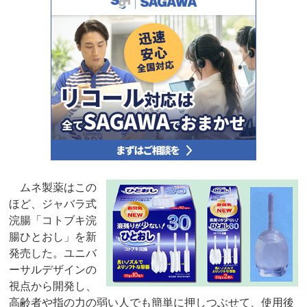
ムネ製薬はこの
ほど、ジャバラ式
浣腸「コトブキ浣
腸ひとおし」を新
発売した。ユニバ
ーサルデザインの
視点から開発し、
高齢者や指の力の弱い人でも簡単に押しつぶせて、使用後