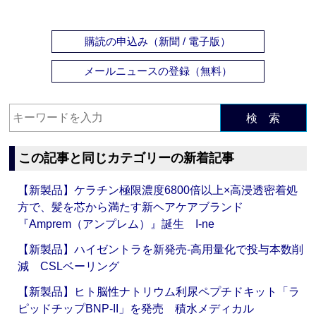
購読の申込み（新聞 / 電子版）
メールニュースの登録（無料）
検 索
この記事と同じカテゴリーの新着記事
【新製品】ケラチン極限濃度6800倍以上×高浸透密着処
方で、髪を芯から満たす新ヘアケアブランド
『Amprem（アンプレム）』誕生 I-ne
【新製品】ハイゼントラを新発売‐高用量化で投与本数削
減 CSLベーリング
【新製品】ヒト脳性ナトリウム利尿ペプチドキット「ラ
ピッドチップBNP-II」を発売 積水メディカル