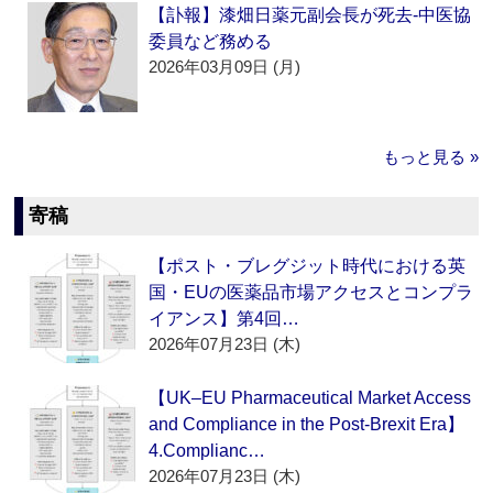
【訃報】漆畑日薬元副会長が死去‐中医協
委員など務める
2026年03月09日 (月)
もっと見る »
寄稿
【ポスト・ブレグジット時代における英
国・EUの医薬品市場アクセスとコンプラ
イアンス】第4回…
2026年07月23日 (木)
【UK–EU Pharmaceutical Market Access
and Compliance in the Post-Brexit Era】
4.Complianc…
2026年07月23日 (木)