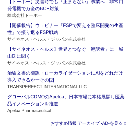
【トーホー】災害時でも『止まらない』事業へ 非常用
発電機で万全のBCP対策
株式会社トーホー
【開催報告】ウェビナー『FSPで変える臨床開発の生産
性』で振り返るFSP戦略
サイネオス・ヘルス・ジャパン株式会社
【サイネオス・ヘルス】世界とつなぐ「翻訳者」に 城
山氏に聞く
サイネオス・ヘルス・ジャパン株式会社
治験文書の翻訳・ローカライゼーションにAIをどれだけ
導入できるかーその[2]
TRANSPERFECT INTERNATIONAL LLC
グローバルCDMOのApeloa、日本市場に本格展開し医薬
品イノベーションを推進
Apeloa Pharmaceutical
おすすめ情報 アーカイブ ‐AD‐を見る »