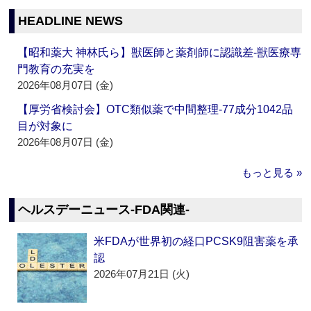
HEADLINE NEWS
【昭和薬大 神林氏ら】獣医師と薬剤師に認識差‐獣医療専
門教育の充実を
2026年08月07日 (金)
【厚労省検討会】OTC類似薬で中間整理‐77成分1042品
目が対象に
2026年08月07日 (金)
もっと見る »
ヘルスデーニュース‐FDA関連‐
米FDAが世界初の経口PCSK9阻害薬を承
認
2026年07月21日 (火)