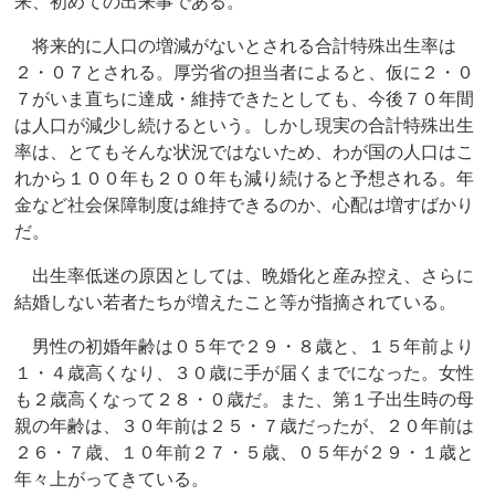
来、初めての出来事である。
将来的に人口の増減がないとされる合計特殊出生率は
２・０７とされる。厚労省の担当者によると、仮に２・０
７がいま直ちに達成・維持できたとしても、今後７０年間
は人口が減少し続けるという。しかし現実の合計特殊出生
率は、とてもそんな状況ではないため、わが国の人口はこ
れから１００年も２００年も減り続けると予想される。年
金など社会保障制度は維持できるのか、心配は増すばかり
だ。
出生率低迷の原因としては、晩婚化と産み控え、さらに
結婚しない若者たちが増えたこと等が指摘されている。
男性の初婚年齢は０５年で２９・８歳と、１５年前より
１・４歳高くなり、３０歳に手が届くまでになった。女性
も２歳高くなって２８・０歳だ。また、第１子出生時の母
親の年齢は、３０年前は２５・７歳だったが、２０年前は
２６・７歳、１０年前２７・５歳、０５年が２９・１歳と
年々上がってきている。