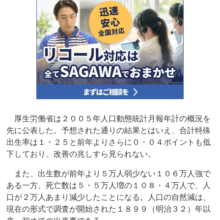
厚生労働省は２００５年人口動態統計月報年計の概況を
先に公表した。予想された通りの結果とはいえ、合計特殊
出生率は１・２５と前年よりさらに０・０４ポイントも低
下しており、改善の兆しすら見られない。
また、出生数が前年より５万人弱少ない１０６万人強で
ある一方、死亡数は５・５万人増の１０８・４万人で、人
口が２万人あまり減少したことになる。人口の自然減は、
現在の形式で調査が開始された１８９９（明治３２）年以