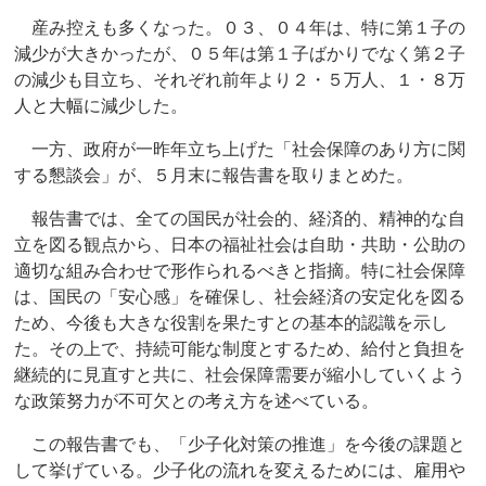
産み控えも多くなった。０３、０４年は、特に第１子の
減少が大きかったが、０５年は第１子ばかりでなく第２子
の減少も目立ち、それぞれ前年より２・５万人、１・８万
人と大幅に減少した。
一方、政府が一昨年立ち上げた「社会保障のあり方に関
する懇談会」が、５月末に報告書を取りまとめた。
報告書では、全ての国民が社会的、経済的、精神的な自
立を図る観点から、日本の福祉社会は自助・共助・公助の
適切な組み合わせで形作られるべきと指摘。特に社会保障
は、国民の「安心感」を確保し、社会経済の安定化を図る
ため、今後も大きな役割を果たすとの基本的認識を示し
た。その上で、持続可能な制度とするため、給付と負担を
継続的に見直すと共に、社会保障需要が縮小していくよう
な政策努力が不可欠との考え方を述べている。
この報告書でも、「少子化対策の推進」を今後の課題と
して挙げている。少子化の流れを変えるためには、雇用や