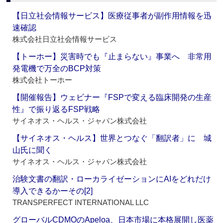
【日立社会情報サービス】医療従事者が副作用情報を迅
速確認
株式会社日立社会情報サービス
【トーホー】災害時でも『止まらない』事業へ 非常用
発電機で万全のBCP対策
株式会社トーホー
【開催報告】ウェビナー『FSPで変える臨床開発の生産
性』で振り返るFSP戦略
サイネオス・ヘルス・ジャパン株式会社
【サイネオス・ヘルス】世界とつなぐ「翻訳者」に 城
山氏に聞く
サイネオス・ヘルス・ジャパン株式会社
治験文書の翻訳・ローカライゼーションにAIをどれだけ
導入できるかーその[2]
TRANSPERFECT INTERNATIONAL LLC
グローバルCDMOのApeloa、日本市場に本格展開し医薬