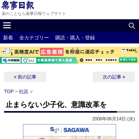
薬のことなら薬事日報ウェブサイト
新着
全カテゴリー
購読・購入・登録
« 前の記事
次の記事 »
TOP
>
社説
∨
止まらない少子化、意識改革を
2006年06月14日 (水)