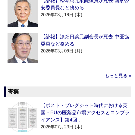
【訃報】松本純元衆院議員が死去‐国家公
安委員長など務める
2026年03月19日 (木)
【訃報】漆畑日薬元副会長が死去‐中医協
委員など務める
2026年03月09日 (月)
もっと見る »
寄稿
【ポスト・ブレグジット時代における英
国・EUの医薬品市場アクセスとコンプラ
イアンス】第4回…
2026年07月23日 (木)