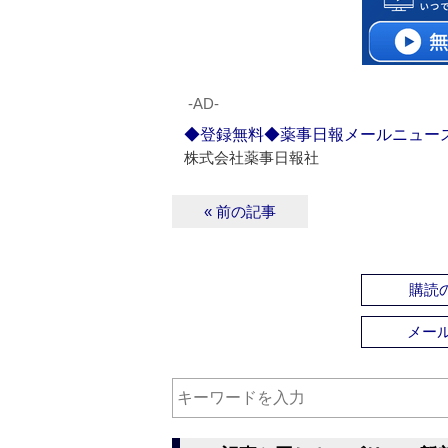
‐AD‐
◆登録無料◆薬事日報メールニュー
株式会社薬事日報社
« 前の記事
購読の
メー