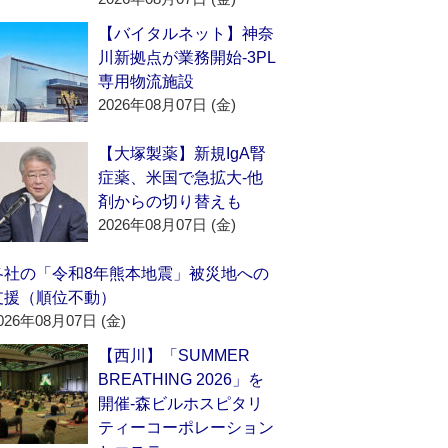
【バイタルネット】神奈
川新拠点が業務開始‐3PL
専用物流施設
2026年08月07日 (金)
【大塚製薬】新規IgA腎
症薬、米国で急拡大‐他
剤からの切り替えも
2026年08月07日 (金)
各社の「令和8年熊本地震」被災地への
支援（順位不動）
026年08月07日 (金)
【西川】「SUMMER
BREATHING 2026」を
開催‐森ビルホスピタリ
ティーコーポレーション