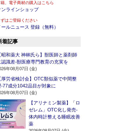
書籍、電子商材の購入はこちら
オンラインショップ
まずはご登録ください
メールニュース 登録（無料）
新着記事
【昭和薬大 神林氏ら】獣医師と薬剤師
に認識差‐獣医療専門教育の充実を
026年08月07日 (金)
【厚労省検討会】OTC類似薬で中間整
理‐77成分1042品目が対象に
026年08月07日 (金)
【アリナミン製薬】「ロ
ゼレム」OTC化し発売‐
体内時計整える睡眠改善
薬
2026年08月07日 (金)