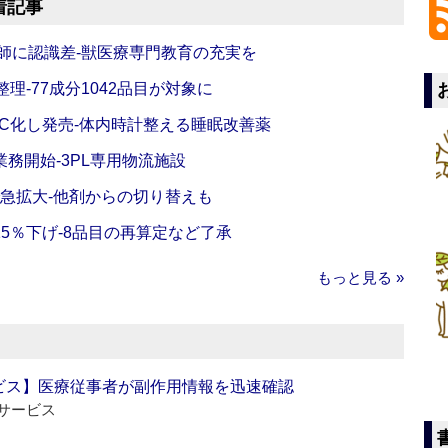
着記事
師に認識差‐獣医療専門教育の充実を
理‐77成分1042品目が対象に
C化し発売‐体内時計整える睡眠改善薬
務開始‐3PL専用物流施設
で急拡大‐他剤からの切り替えも
5％下げ‐8品目の再算定など了承
もっと見る »
ビス】医療従事者が副作用情報を迅速確認
サービス