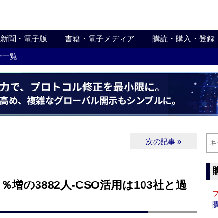
新聞・電子版
書籍・電子メディア
購読・購入・登録
ー一覧
次の記事 »
2％増の3882人‐CSO活用は103社と過