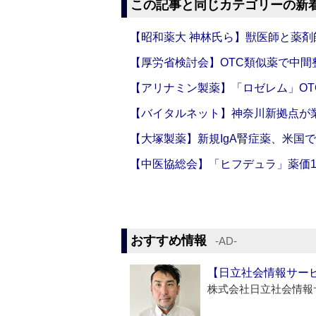
この記事と同じカテゴリーの新
【昭和薬大 神林氏ら】獣医師と薬剤
【厚労省検討会】OTC類似薬で中間整
【アリナミン製薬】「ロゼレム」OT
【バイタルネット】神奈川新拠点が業
【大塚製薬】新規IgA腎症薬、米国
【中医協総会】「ヒフデュラ」薬価1
おすすめ情報
‐AD‐
【日立社会情報サー
株式会社日立社会情報