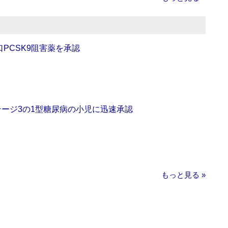
口PCSK9阻害薬を承認
をステージ3の1型糖尿病の小児に迅速承認
もっと見る »