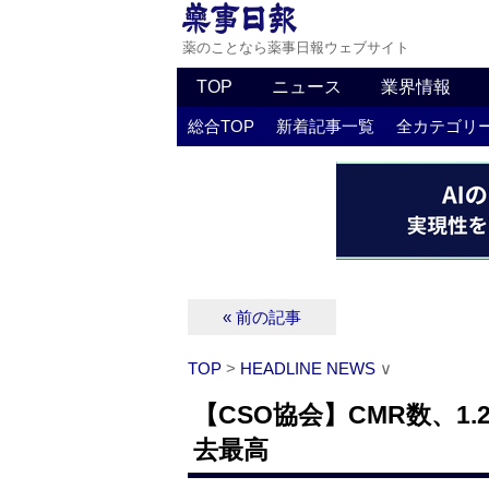
薬のことなら薬事日報ウェブサイト
TOP
ニュース
業界情報
総合TOP
新着記事一覧
全カテゴリ
« 前の記事
TOP
>
HEADLINE NEWS
∨
【CSO協会】CMR数、1.
去最高