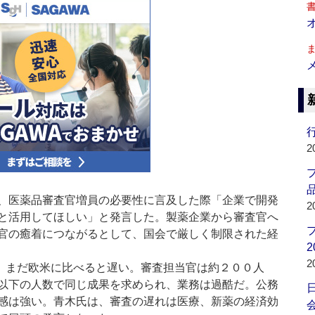
行
2
品
、医薬品審査官増員の必要性に言及した際「企業で開発
2
と活用してほしい」と発言した。製薬企業から審査官へ
官の癒着につながるとして、国会で厳しく制限された経
2
2
、まだ欧米に比べると遅い。審査担当官は約２００人
以下の人数で同じ成果を求められ、業務は過酷だ。公務
感は強い。青木氏は、審査の遅れは医療、新薬の経済効
会