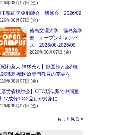
026年08月07日 (金)
埼玉県病院薬剤師会 研修会 2026/09
026年08月07日 (金)
徳島文理大学 徳島薬学
部 オープンキャンパ
ス 2026/08-2026/09
2026年08月07日 (金)
【昭和薬大 神林氏ら】獣医師と薬剤師
に認識差‐獣医療専門教育の充実を
026年08月07日 (金)
【厚労省検討会】OTC類似薬で中間整
理‐77成分1042品目が対象に
026年08月07日 (金)
もっと見る »