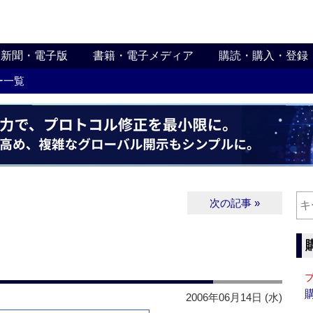
新聞・電子版
書籍・電子メディア
購読・購入・登録
ー一覧
次の記事 »
2006年06月14日 (水)