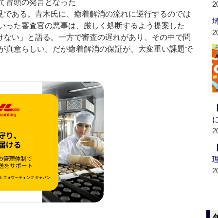
て冒頭の発言となった
2
見である。青木氏に、癒着解消の流れに逆行するのでは
いった審査官の悪事は、厳しく処断するよう提案した
2
けない」と語る。一方で審査の遅れがあり、その中で問
が真意らしい。だが癒着解消の保証が、大変重い課題で
2
2