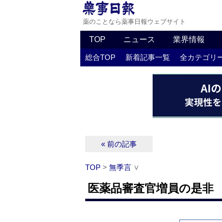
薬のことなら薬事日報ウェブサイト
TOP
ニュース
業界情報
総合TOP
新着記事一覧
全カテゴリ
« 前の記事
TOP
>
無季言
∨
医薬品審査官増員の是非