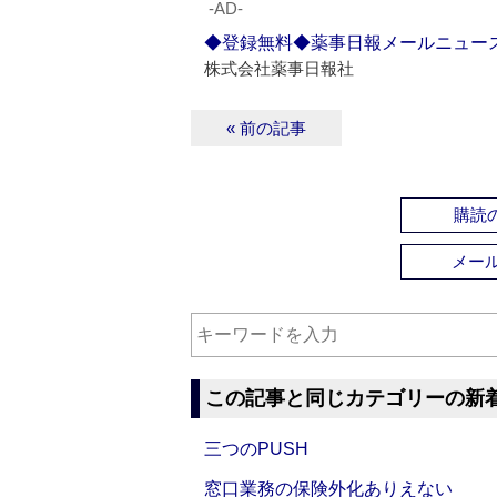
‐AD‐
◆登録無料◆薬事日報メールニュー
株式会社薬事日報社
« 前の記事
購読の
メー
この記事と同じカテゴリーの新
三つのPUSH
窓口業務の保険外化ありえない