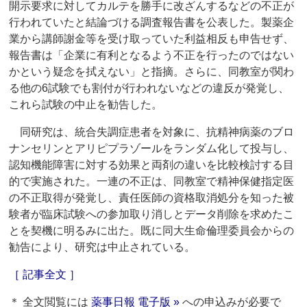
開示要求に対してカルテを勝手に改ざんするなどの不正が
行われていたと結論づける調査報告書を公表した。製薬企
業から講師謝金等を受け取っていた利益相反も申告せず、
報告書は「企業に有利となるよう不正を行ったのではない
かという疑念を拭えない」と指摘。さらに、同教室が関わ
る他の6試験でも割付が行われないなどの違反が発覚し、
これら試験の中止を勧告した。
同研究は、統合失調症患者を対象に、抗精神病薬のブロ
ナンセリンとアリピプラゾールをランダム化して投与し、
認知機能障害に対する効果と両剤の違いを比較検討する目
的で実施された。一連の不正は、同教室で精神保健指定医
の不正取得が発覚し、責任医師の資格取消処分を知った被
験者が臨床試験への参加取り消しとデータ削除を求めたこ
とを契機に明るみに出た。既に同大生命倫理委員会からの
勧告により、研究は中止されている。
［ 記事全文 ］
＊ 全文閲覧には
薬事日報 電子版 »
への申込みが必要で