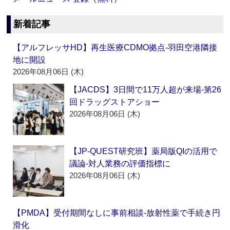
新着記事
【アルフレッサHD】再生医療CDMO拠点‐羽田空港隣接
地に開設
2026年08月06日 (木)
【JACDS】3日間で11万人超が来場‐第26
回ドラッグストアショー
2026年08月06日 (木)
【JP-QUEST研究班】薬局版QIの活用で
議論‐対人業務の評価指標に
2026年08月06日 (木)
【PMDA】受付期間なしに事前相談‐放射性薬で手続き円
滑化