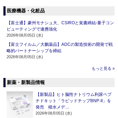
医療機器・化粧品
【富士通】豪州モナシュ大、CSIROと覚書締結‐量子コン
ピューティングで連携強化
2026年08月05日 (水)
【富士フイルム／大鵬薬品】ADCの製造技術の開発で戦
略的パートナーシップを締結
2026年08月05日 (水)
もっと見る »
新薬・新製品情報
【新製品】ヒト脳性ナトリウム利尿ペプ
チドキット「ラピッドチップBNP-II」を
発売 積水メデ…
2026年08月05日 (水)