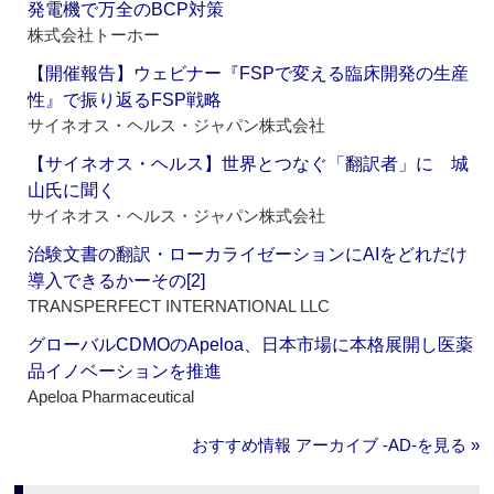
発電機で万全のBCP対策
株式会社トーホー
【開催報告】ウェビナー『FSPで変える臨床開発の生産
性』で振り返るFSP戦略
サイネオス・ヘルス・ジャパン株式会社
【サイネオス・ヘルス】世界とつなぐ「翻訳者」に 城
山氏に聞く
サイネオス・ヘルス・ジャパン株式会社
治験文書の翻訳・ローカライゼーションにAIをどれだけ
導入できるかーその[2]
TRANSPERFECT INTERNATIONAL LLC
グローバルCDMOのApeloa、日本市場に本格展開し医薬
品イノベーションを推進
Apeloa Pharmaceutical
おすすめ情報 アーカイブ ‐AD‐を見る »