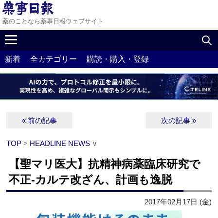
薬のことなら薬事日報ウェブサイト
新着
全カテゴリー
購読・購入・登録
« 前の記事
次の記事 »
TOP
>
HEADLINE NEWS
∨
【聖マリ医大】抗精神病薬臨床研究で
不正‐カルテ改ざん、計画も逸脱
2017年02月17日 (金)