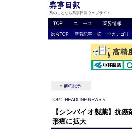
薬のことなら薬事日報ウェブサイト
TOP
ニュース
業界情報
総合TOP
新着記事一覧
全カテゴリ
« 前の記事
TOP
>
HEADLINE NEWS
∨
【シンバイオ製薬】抗癌
形癌に拡大