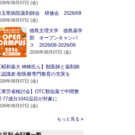
026年08月07日 (金)
埼玉県病院薬剤師会 研修会 2026/09
026年08月07日 (金)
徳島文理大学 徳島薬学
部 オープンキャンパ
ス 2026/08-2026/09
2026年08月07日 (金)
【昭和薬大 神林氏ら】獣医師と薬剤師
に認識差‐獣医療専門教育の充実を
026年08月07日 (金)
【厚労省検討会】OTC類似薬で中間整
理‐77成分1042品目が対象に
026年08月07日 (金)
もっと見る »