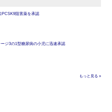
口PCSK9阻害薬を承認
をステージ3の1型糖尿病の小児に迅速承認
もっと見る »