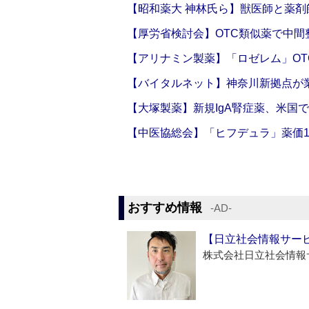
【昭和薬大 神林氏ら】獣医師と薬剤
【厚労省検討会】OTC類似薬で中間整
【アリナミン製薬】「ロゼレム」OT
【バイタルネット】神奈川新拠点が業
【大塚製薬】新規IgA腎症薬、米国
【中医協総会】「ヒフデュラ」薬価1
おすすめ情報
‐AD‐
【日立社会情報サー
株式会社日立社会情報