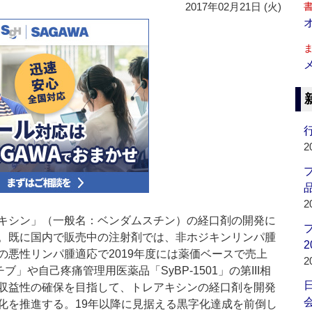
2017年02月21日 (火)
行
2
品
2
キシン」（一般名：ベンダムスチン）の経口剤の開発に
。既に国内で販売中の注射剤では、非ホジキンリンパ腫
2
の悪性リンパ腫適応で2019年度には薬価ベースで売上
2
」や自己疼痛管理用医薬品「SyBP-1501」の第III相
収益性の確保を目指して、トレアキシンの経口剤を開発
会
化を推進する。19年以降に見据える黒字化達成を前倒し