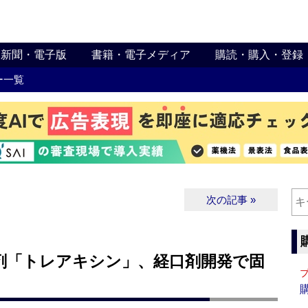
新聞・電子版
書籍・電子メディア
購読・購入・登録
ー一覧
次の記事 »
剤「トレアキシン」、経口剤開発で固