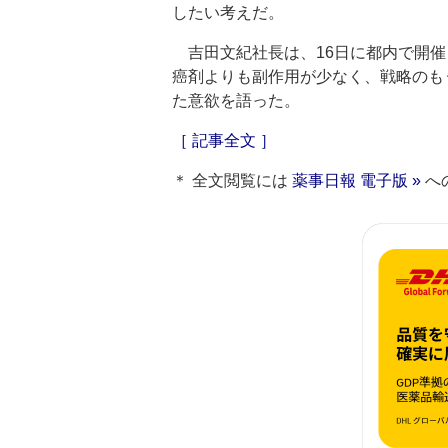
したい考えだ。
吉田文紀社長は、16日に都内で開催
癌剤よりも副作用が少なく、戦略のも
た意欲を語った。
［ 記事全文 ］
＊ 全文閲覧には
薬事日報 電子版 »
へ