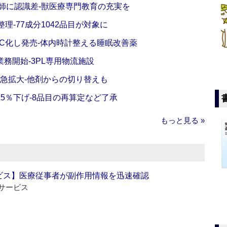
師に認識差‐獣医療専門教育の充実を
理‐77成分1042品目が対象に
C化し発売‐体内時計整える睡眠改善薬
務開始‐3PL専用物流施設
で急拡大‐他剤からの切り替えも
5％下げ‐8品目の再算定など了承
もっと見る »
ビス】医療従事者が副作用情報を迅速確認
サービス