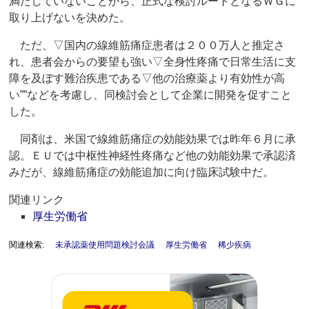
満たしていないことから、正式な検討ルートとなるＷＧに
取り上げないを決めた。
ただ、▽国内の線維筋痛症患者は２００万人と推定さ
れ、患者会からの要望も強い▽全身性疼痛で日常生活に支
障を及ぼす難治疾患である▽他の治療薬より有効性が高
い””などを考慮し、同検討会として企業に開発を促すこと
した。
同剤は、米国で線維筋痛症の効能効果では昨年６月に承
認。ＥＵでは中枢性神経性疼痛など他の効能効果で承認済
みだが、線維筋痛症の効能追加に向け臨床試験中だ。
関連リンク
厚生労働省
関連検索:
未承認薬使用問題検討会議
厚生労働省
稀少疾病