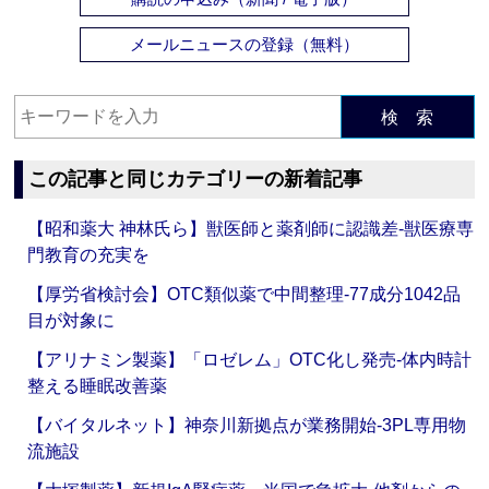
メールニュースの登録（無料）
検 索
この記事と同じカテゴリーの新着記事
【昭和薬大 神林氏ら】獣医師と薬剤師に認識差‐獣医療専
門教育の充実を
【厚労省検討会】OTC類似薬で中間整理‐77成分1042品
目が対象に
【アリナミン製薬】「ロゼレム」OTC化し発売‐体内時計
整える睡眠改善薬
【バイタルネット】神奈川新拠点が業務開始‐3PL専用物
流施設