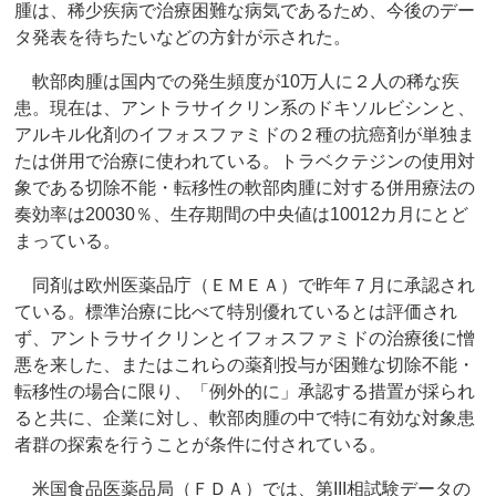
腫は、稀少疾病で治療困難な病気であるため、今後のデー
タ発表を待ちたいなどの方針が示された。
軟部肉腫は国内での発生頻度が10万人に２人の稀な疾
患。現在は、アントラサイクリン系のドキソルビシンと、
アルキル化剤のイフォスファミドの２種の抗癌剤が単独ま
たは併用で治療に使われている。トラベクテジンの使用対
象である切除不能・転移性の軟部肉腫に対する併用療法の
奏効率は20030％、生存期間の中央値は10012カ月にとど
まっている。
同剤は欧州医薬品庁（ＥＭＥＡ）で昨年７月に承認され
ている。標準治療に比べて特別優れているとは評価され
ず、アントラサイクリンとイフォスファミドの治療後に憎
悪を来した、またはこれらの薬剤投与が困難な切除不能・
転移性の場合に限り、「例外的に」承認する措置が採られ
ると共に、企業に対し、軟部肉腫の中で特に有効な対象患
者群の探索を行うことが条件に付されている。
米国食品医薬品局（ＦＤＡ）では、第III相試験データの