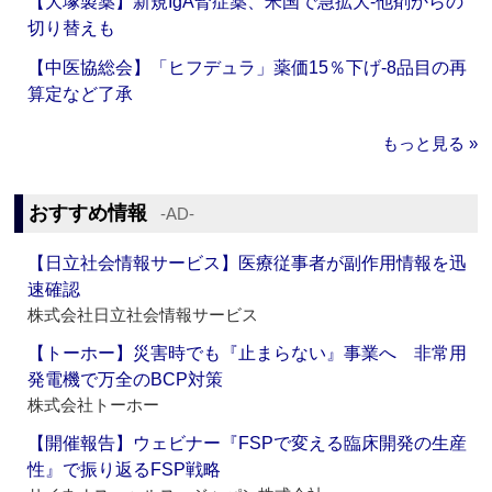
【大塚製薬】新規IgA腎症薬、米国で急拡大‐他剤からの
切り替えも
【中医協総会】「ヒフデュラ」薬価15％下げ‐8品目の再
算定など了承
もっと見る »
おすすめ情報
‐AD‐
【日立社会情報サービス】医療従事者が副作用情報を迅
速確認
株式会社日立社会情報サービス
【トーホー】災害時でも『止まらない』事業へ 非常用
発電機で万全のBCP対策
株式会社トーホー
【開催報告】ウェビナー『FSPで変える臨床開発の生産
性』で振り返るFSP戦略