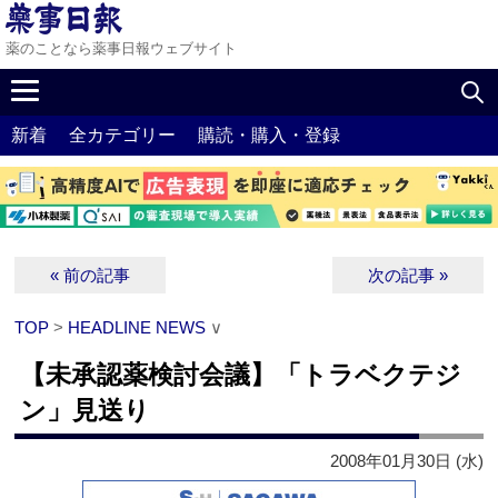
薬のことなら薬事日報ウェブサイト
新着
全カテゴリー
購読・購入・登録
« 前の記事
次の記事 »
TOP
>
HEADLINE NEWS
∨
【未承認薬検討会議】「トラベクテジ
ン」見送り
2008年01月30日 (水)