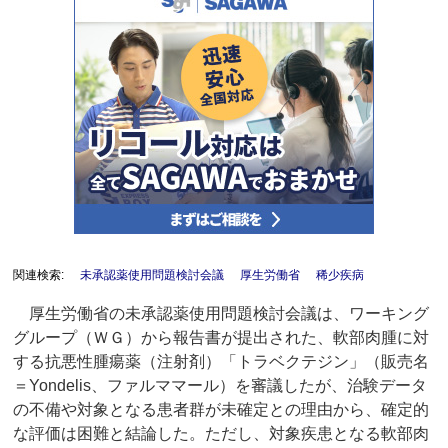
関連検索:
未承認薬使用問題検討会議
厚生労働省
稀少疾病
厚生労働省の未承認薬使用問題検討会議は、ワーキング
グループ（ＷＧ）から報告書が提出された、軟部肉腫に対
する抗悪性腫瘍薬（注射剤）「トラベクテジン」（販売名
＝Yondelis、ファルママール）を審議したが、治験データ
の不備や対象となる患者群が未確定との理由から、確定的
な評価は困難と結論した。ただし、対象疾患となる軟部肉