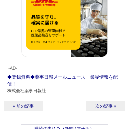
‐AD‐
◆登録無料◆薬事日報メールニュース 業界情報を配
信！
株式会社薬事日報社
« 前の記事
次の記事 »
購読の申込み（新聞 / 電子版）