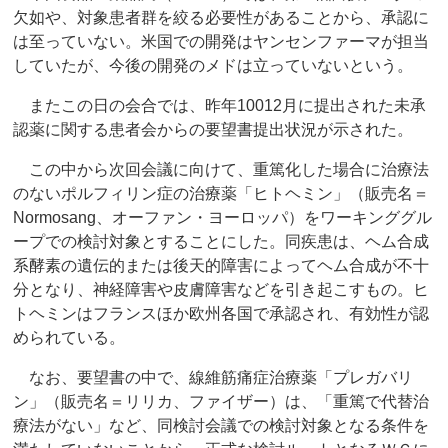
欠如や、対象患者群を絞る必要性があることから、承認に
は至っていない。米国での開発はヤンセンファーマが担当
していたが、今後の開発のメドは立っていないという。
またこの日の会合では、昨年10012月に提出された未承
認薬に関する患者会からの要望書提出状況が示された。
この中から次回会議に向けて、重篤化した場合に治療法
のないポルフィリン症の治療薬「ヒトヘミン」（販売名＝
Normosang、オーファン・ヨーロッパ）をワーキンググル
ープでの検討対象とすることにした。同疾患は、ヘム合成
系酵素の遺伝的または後天的障害によってヘム合成が不十
分となり、神経障害や皮膚障害などを引き起こすもの。ヒ
トヘミンはフランスほか欧州各国で承認され、有効性が認
められている。
なお、要望書の中で、線維筋痛症治療薬「プレガバリ
ン」（販売名＝リリカ、ファイザー）は、「重篤で代替治
療法がない」など、同検討会議での検討対象となる条件を