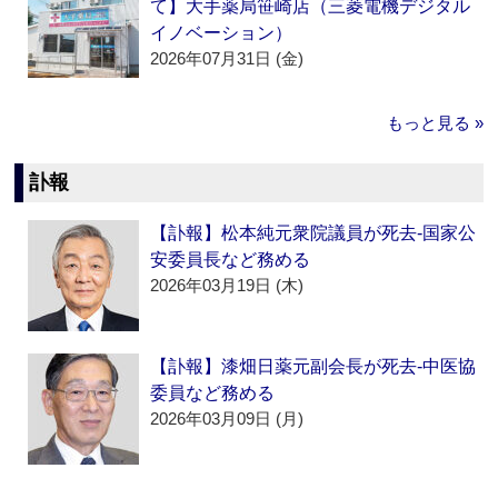
て】大手薬局笹崎店（三菱電機デジタル
イノベーション）
2026年07月31日 (金)
もっと見る »
訃報
【訃報】松本純元衆院議員が死去‐国家公
安委員長など務める
2026年03月19日 (木)
【訃報】漆畑日薬元副会長が死去‐中医協
委員など務める
2026年03月09日 (月)