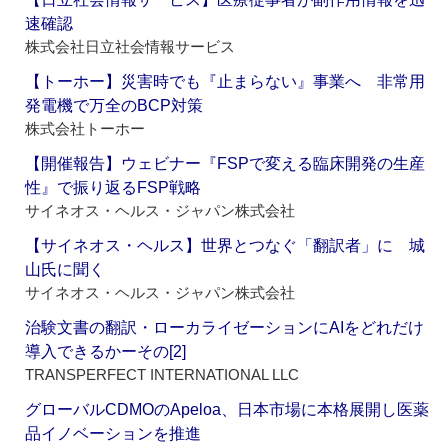
速確認
株式会社日立社会情報サービス
【トーホー】災害時でも『止まらない』事業へ 非常用
発電機で万全のBCP対策
株式会社トーホー
【開催報告】ウェビナー『FSPで変える臨床開発の生産
性』で振り返るFSP戦略
サイネオス・ヘルス・ジャパン株式会社
【サイネオス・ヘルス】世界とつなぐ「翻訳者」に 城
山氏に聞く
サイネオス・ヘルス・ジャパン株式会社
治験文書の翻訳・ローカライゼーションにAIをどれだけ
導入できるかーその[2]
TRANSPERFECT INTERNATIONAL LLC
グローバルCDMOのApeloa、日本市場に本格展開し医薬
品イノベーションを推進