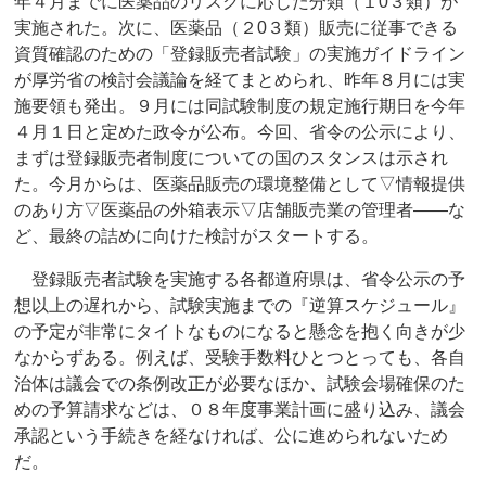
年４月までに医薬品のリスクに応じた分類（１0３類）が
実施された。次に、医薬品（２0３類）販売に従事できる
資質確認のための「登録販売者試験」の実施ガイドライン
が厚労省の検討会議論を経てまとめられ、昨年８月には実
施要領も発出。９月には同試験制度の規定施行期日を今年
４月１日と定めた政令が公布。今回、省令の公示により、
まずは登録販売者制度についての国のスタンスは示され
た。今月からは、医薬品販売の環境整備として▽情報提供
のあり方▽医薬品の外箱表示▽店舗販売業の管理者――な
ど、最終の詰めに向けた検討がスタートする。
登録販売者試験を実施する各都道府県は、省令公示の予
想以上の遅れから、試験実施までの『逆算スケジュール』
の予定が非常にタイトなものになると懸念を抱く向きが少
なからずある。例えば、受験手数料ひとつとっても、各自
治体は議会での条例改正が必要なほか、試験会場確保のた
めの予算請求などは、０８年度事業計画に盛り込み、議会
承認という手続きを経なければ、公に進められないため
だ。