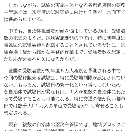
しかしながら、試験の実施主体となる各都道府県の薬務
主管課では、来年度の試験実施に向けた作業が、水面下で
は進められている。
中でも、自治体担当者が頭を悩ましているのは、受験者
数の把握のようだ。試験実施要領の中では、特に初年度は
複数回の試験実施を配慮することとされているだけに、試
験会場手配から細かな事務的作業まで、受験者数を想定し
た対応が必要不可欠になるからだ。
全国の受験者数が初年度５万人程度と予測される中で、
今回の登録販売者試験は、特に受験地制限が設定されてい
ない。もちろん、試験日の統一化という縛りもないため、
各自治体で試験日が異なれば、１人が複数の自治体にわた
って受験することも可能になる。特に交通の便が良い都市
部では数千人0１万人の単位で受験者が押し寄せることも
想定される。
現在、複数の自治体の薬務主管課では、地域ブロックご