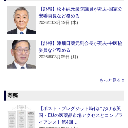
【訃報】松本純元衆院議員が死去‐国家公
安委員長など務める
2026年03月19日 (木)
【訃報】漆畑日薬元副会長が死去‐中医協
委員など務める
2026年03月09日 (月)
もっと見る »
寄稿
【ポスト・ブレグジット時代における英
国・EUの医薬品市場アクセスとコンプラ
イアンス】第4回…