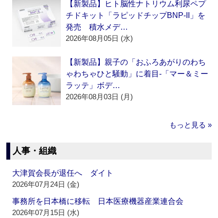
【新製品】ヒト脳性ナトリウム利尿ペプ
チドキット「ラピッドチップBNP-II」を
発売 積水メデ…
2026年08月05日 (水)
【新製品】親子の「おふろあがりのわち
ゃわちゃひと騒動」に着目‐「マー＆ミー
ラッテ」ボデ…
2026年08月03日 (月)
もっと見る »
人事・組織
大津賀会長が退任へ ダイト
2026年07月24日 (金)
事務所を日本橋に移転 日本医療機器産業連合会
2026年07月15日 (水)