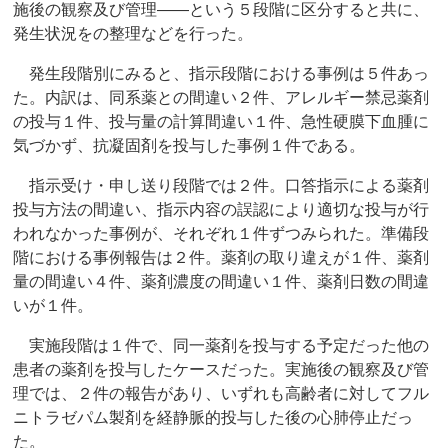
施後の観察及び管理――という５段階に区分すると共に、
発生状況をの整理などを行った。
発生段階別にみると、指示段階における事例は５件あっ
た。内訳は、同系薬との間違い２件、アレルギー禁忌薬剤
の投与１件、投与量の計算間違い１件、急性硬膜下血腫に
気づかず、抗凝固剤を投与した事例１件である。
指示受け・申し送り段階では２件。口答指示による薬剤
投与方法の間違い、指示内容の誤認により適切な投与が行
われなかった事例が、それぞれ１件ずつみられた。準備段
階における事例報告は２件。薬剤の取り違えが１件、薬剤
量の間違い４件、薬剤濃度の間違い１件、薬剤日数の間違
いが１件。
実施段階は１件で、同一薬剤を投与する予定だった他の
患者の薬剤を投与したケースだった。実施後の観察及び管
理では、２件の報告があり、いずれも高齢者に対してフル
ニトラゼパム製剤を経静脈的投与した後の心肺停止だっ
た。