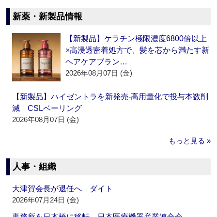
新薬・新製品情報
【新製品】ケラチン極限濃度6800倍以上
×高浸透密着処方で、髪を芯から満たす新
ヘアケアブラン…
2026年08月07日 (金)
【新製品】ハイゼントラを新発売‐高用量化で投与本数削
減 CSLベーリング
2026年08月07日 (金)
もっと見る »
人事・組織
大津賀会長が退任へ ダイト
2026年07月24日 (金)
事務所を日本橋に移転 日本医療機器産業連合会