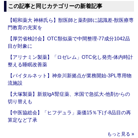
この記事と同じカテゴリーの新着記事
【昭和薬大 神林氏ら】獣医師と薬剤師に認識差‐獣医療専
門教育の充実を
【厚労省検討会】OTC類似薬で中間整理‐77成分1042品
目が対象に
【アリナミン製薬】「ロゼレム」OTC化し発売‐体内時計
整える睡眠改善薬
【バイタルネット】神奈川新拠点が業務開始‐3PL専用物
流施設
【大塚製薬】新規IgA腎症薬、米国で急拡大‐他剤からの
切り替えも
【中医協総会】「ヒフデュラ」薬価15％下げ‐8品目の再
算定など了承
もっと見る »