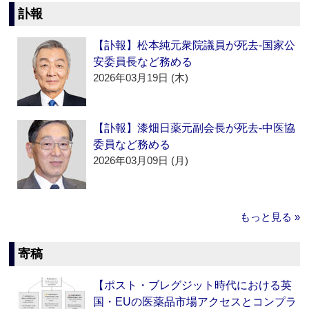
訃報
【訃報】松本純元衆院議員が死去‐国家公
安委員長など務める
2026年03月19日 (木)
【訃報】漆畑日薬元副会長が死去‐中医協
委員など務める
2026年03月09日 (月)
もっと見る »
寄稿
【ポスト・ブレグジット時代における英
国・EUの医薬品市場アクセスとコンプラ