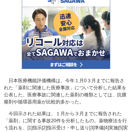
日本医療機能評価機構は、今年１月0３月までに報告さ
れた「薬剤に関連した医療事故」について分析した結果を
公表した。医療事故に関連した薬剤の種類としては、抗腫
瘍剤や循環器用薬が比較的多かった。
今回示された結果は、１月から３月までに報告された
「薬剤」に関する事故20件を分析したもの。薬物療法を行
う流れを、[1]指示[2]指示受け・申し送り[3]準備[4]実施[5]実