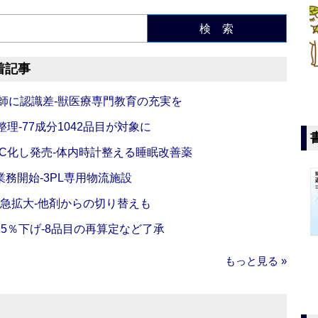
検 索
着記事
師に認識差‐獣医療専門教育の充実を
理‐77成分1042品目が対象に
C化し発売‐体内時計整える睡眠改善薬
務開始‐3PL専用物流施設
で急拡大‐他剤からの切り替えも
5％下げ‐8品目の再算定など了承
もっと見る »