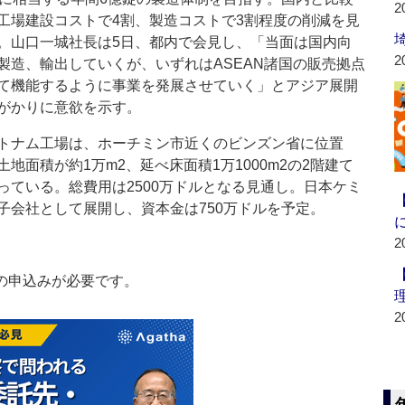
2
工場建設コストで4割、製造コストで3割程度の削減を見
。山口一城社長は5日、都内で会見し、「当面は国内向
2
製造、輸出していくが、いずれはASEAN諸国の販売拠点
て機能するように事業を発展させていく」とアジア展開
がかりに意欲を示す。
ナム工場は、ホーチミン市近くのビンズン省に位置
土地面積が約1万m2、延べ床面積1万1000m2の2階建て
っている。総費用は2500万ドルとなる見通し。日本ケミ
子会社として展開し、資本金は750万ドルを予定。
2
の申込みが必要です。
2