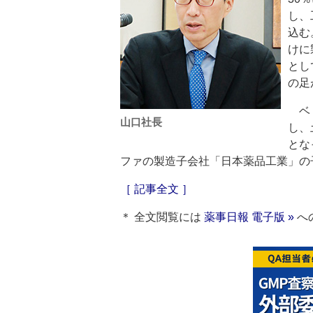
し、
込む
けに
とし
の足
ベト
山口社長
し、
とな
ファの製造子会社「日本薬品工業」の
［ 記事全文 ］
＊ 全文閲覧には
薬事日報 電子版 »
へ