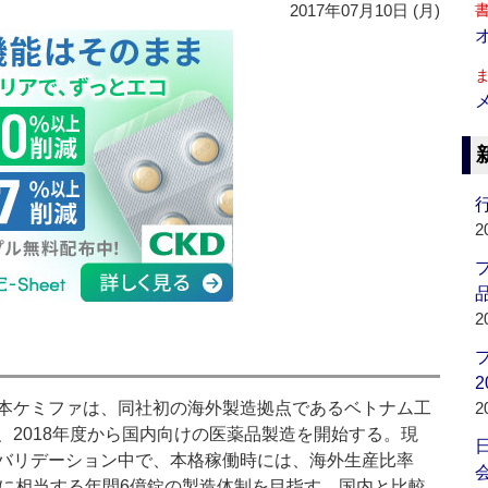
2017年07月10日 (月)
行
2
品
2
2
ケミファは、同社初の海外製造拠点であるベトナム工
2
、2018年度から国内向けの医薬品製造を開始する。現
バリデーション中で、本格稼働時には、海外生産比率
会
％に相当する年間6億錠の製造体制を目指す。国内と比較