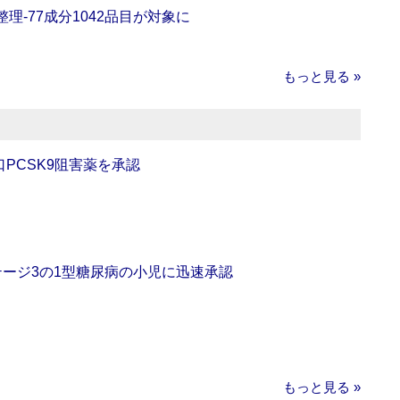
理‐77成分1042品目が対象に
もっと見る »
口PCSK9阻害薬を承認
をステージ3の1型糖尿病の小児に迅速承認
もっと見る »