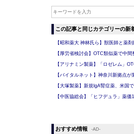
この記事と同じカテゴリーの新
【昭和薬大 神林氏ら】獣医師と薬剤
【厚労省検討会】OTC類似薬で中間整
【アリナミン製薬】「ロゼレム」OT
【バイタルネット】神奈川新拠点が業
【大塚製薬】新規IgA腎症薬、米国
【中医協総会】「ヒフデュラ」薬価1
おすすめ情報
‐AD‐