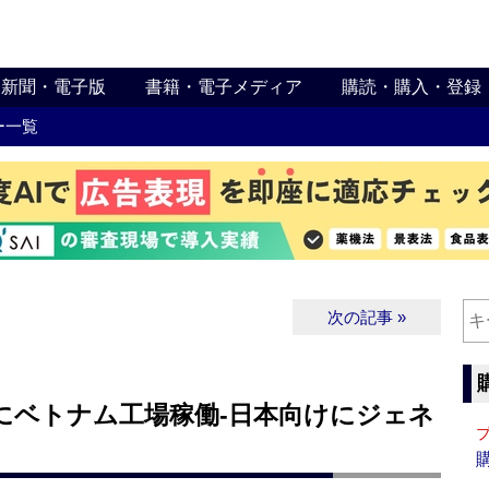
新聞・電子版
書籍・電子メディア
購読・購入・登録
ー一覧
次の記事 »
にベトナム工場稼働‐日本向けにジェネ