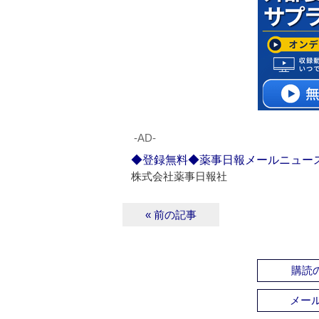
‐AD‐
◆登録無料◆薬事日報メールニュー
株式会社薬事日報社
« 前の記事
購読の
メー