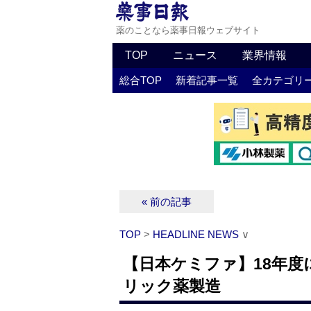
薬のことなら薬事日報ウェブサイト
TOP
ニュース
業界情報
総合TOP
新着記事一覧
全カテゴリ
« 前の記事
TOP
>
HEADLINE NEWS
∨
【日本ケミファ】18年度
リック薬製造