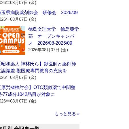
026年08月07日 (金)
埼玉県病院薬剤師会 研修会 2026/09
026年08月07日 (金)
徳島文理大学 徳島薬学
部 オープンキャンパ
ス 2026/08-2026/09
2026年08月07日 (金)
【昭和薬大 神林氏ら】獣医師と薬剤師
に認識差‐獣医療専門教育の充実を
026年08月07日 (金)
【厚労省検討会】OTC類似薬で中間整
理‐77成分1042品目が対象に
026年08月07日 (金)
もっと見る »