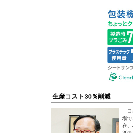
生産コスト30％削減
日本
場で
在、
30