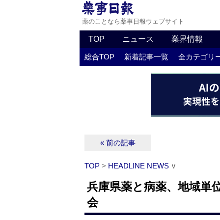
薬のことなら薬事日報ウェブサイト
TOP
ニュース
業界情報
総合TOP
新着記事一覧
全カテゴリ
« 前の記事
TOP
>
HEADLINE NEWS
∨
兵庫県薬と病薬、地域単位
会