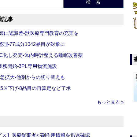
検 索
着記事
師に認識差‐獣医療専門教育の充実を
理‐77成分1042品目が対象に
C化し発売‐体内時計整える睡眠改善薬
務開始‐3PL専用物流施設
で急拡大‐他剤からの切り替えも
5％下げ‐8品目の再算定など了承
もっと見る »
ビス】医療従事者が副作用情報を迅速確認