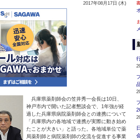
2017年08月17日 (木)
行
2
品
2
兵庫県薬剤師会の笠井秀一会長は10日、
神戸市内で開いた記者懇談会で、1年強が経
2
過した兵庫県病院薬剤師会との連携について
2
「兵庫県内の各地域で連携が実際に動き始め
たことが大きい」と語った。各地域単位で薬
会
局薬剤師と病院薬剤師の交流を促進する事業