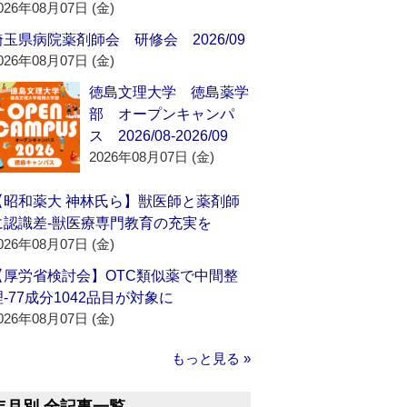
026年08月07日 (金)
埼玉県病院薬剤師会 研修会 2026/09
026年08月07日 (金)
徳島文理大学 徳島薬学
部 オープンキャンパ
ス 2026/08-2026/09
2026年08月07日 (金)
【昭和薬大 神林氏ら】獣医師と薬剤師
に認識差‐獣医療専門教育の充実を
026年08月07日 (金)
【厚労省検討会】OTC類似薬で中間整
理‐77成分1042品目が対象に
026年08月07日 (金)
もっと見る »