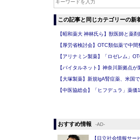
この記事と同じカテゴリーの新
【昭和薬大 神林氏ら】獣医師と薬剤
【厚労省検討会】OTC類似薬で中間整
【アリナミン製薬】「ロゼレム」OT
【バイタルネット】神奈川新拠点が業
【大塚製薬】新規IgA腎症薬、米国
【中医協総会】「ヒフデュラ」薬価1
おすすめ情報
‐AD‐
【日立社会情報サー