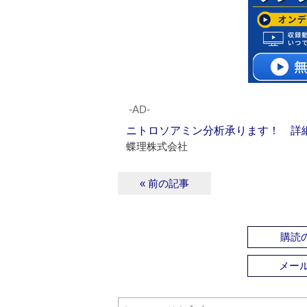
‐AD‐
ニトロソアミン分析承ります！ 詳
蝶理株式会社
« 前の記事
購読の
メー