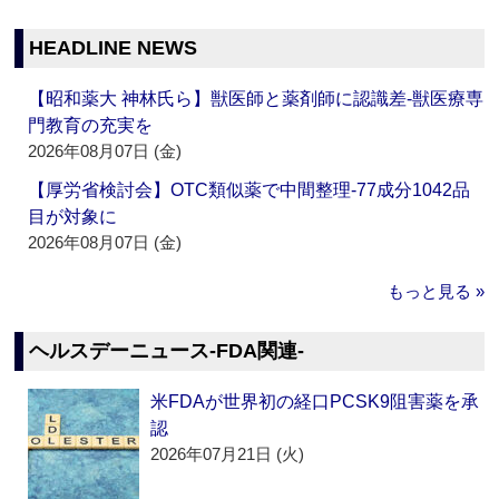
HEADLINE NEWS
【昭和薬大 神林氏ら】獣医師と薬剤師に認識差‐獣医療専
門教育の充実を
2026年08月07日 (金)
【厚労省検討会】OTC類似薬で中間整理‐77成分1042品
目が対象に
2026年08月07日 (金)
もっと見る »
ヘルスデーニュース‐FDA関連‐
米FDAが世界初の経口PCSK9阻害薬を承
認
2026年07月21日 (火)