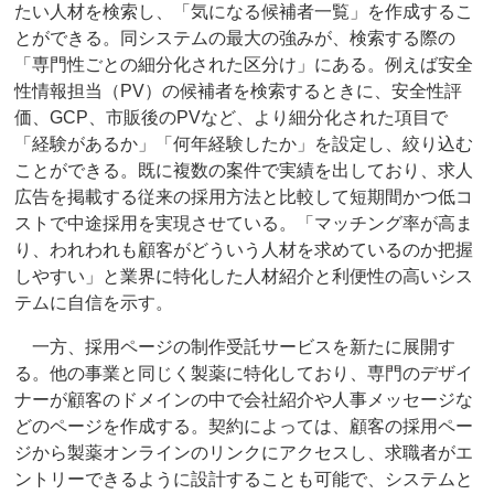
たい人材を検索し、「気になる候補者一覧」を作成するこ
とができる。同システムの最大の強みが、検索する際の
「専門性ごとの細分化された区分け」にある。例えば安全
性情報担当（PV）の候補者を検索するときに、安全性評
価、GCP、市販後のPVなど、より細分化された項目で
「経験があるか」「何年経験したか」を設定し、絞り込む
ことができる。既に複数の案件で実績を出しており、求人
広告を掲載する従来の採用方法と比較して短期間かつ低コ
ストで中途採用を実現させている。「マッチング率が高ま
り、われわれも顧客がどういう人材を求めているのか把握
しやすい」と業界に特化した人材紹介と利便性の高いシス
テムに自信を示す。
一方、採用ページの制作受託サービスを新たに展開す
る。他の事業と同じく製薬に特化しており、専門のデザイ
ナーが顧客のドメインの中で会社紹介や人事メッセージな
どのページを作成する。契約によっては、顧客の採用ペー
ジから製薬オンラインのリンクにアクセスし、求職者がエ
ントリーできるように設計することも可能で、システムと