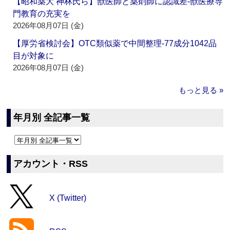
【昭和薬大 神林氏ら】獣医師と薬剤師に認識差‐獣医療専
門教育の充実を
2026年08月07日 (金)
【厚労省検討会】OTC類似薬で中間整理‐77成分1042品
目が対象に
2026年08月07日 (金)
もっと見る »
年月別 全記事一覧
アカウント・RSS
X (Twitter)