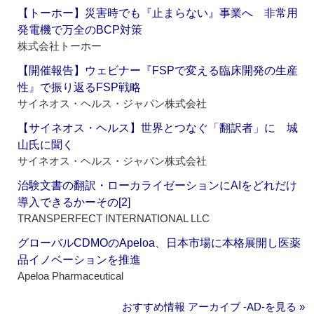
【トーホー】災害時でも『止まらない』事業へ 非常用
発電機で万全のBCP対策
株式会社トーホー
【開催報告】ウェビナー『FSPで変える臨床開発の生産
性』で振り返るFSP戦略
サイネオス・ヘルス・ジャパン株式会社
【サイネオス・ヘルス】世界とつなぐ「翻訳者」に 城
山氏に聞く
サイネオス・ヘルス・ジャパン株式会社
治験文書の翻訳・ローカライゼーションにAIをどれだけ
導入できるかーその[2]
TRANSPERFECT INTERNATIONAL LLC
グローバルCDMOのApeloa、日本市場に本格展開し医薬
品イノベーションを推進
Apeloa Pharmaceutical
おすすめ情報 アーカイブ ‐AD‐を見る »