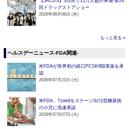
【JACDS】3日間で11万人超が来場‐第26
回ドラッグストアショー
2026年08月06日 (木)
もっと見る »
ヘルスデーニュース‐FDA関連‐
米FDAが世界初の経口PCSK9阻害薬を承
認
2026年07月21日 (火)
米FDA、Tzieldをステージ3の1型糖尿病
の小児に迅速承認
2026年07月07日 (火)