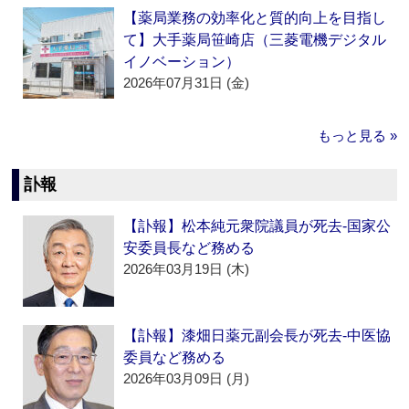
【薬局業務の効率化と質的向上を目指し
て】大手薬局笹崎店（三菱電機デジタル
イノベーション）
2026年07月31日 (金)
もっと見る »
訃報
【訃報】松本純元衆院議員が死去‐国家公
安委員長など務める
2026年03月19日 (木)
【訃報】漆畑日薬元副会長が死去‐中医協
委員など務める
2026年03月09日 (月)