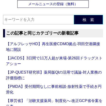
メールニュースの登録（無料）
検 索
この記事と同じカテゴリーの新着記事
【アルフレッサHD】再生医療CDMO拠点‐羽田空港隣接
地に開設
【JACDS】3日間で11万人超が来場‐第26回ドラッグスト
アショー
【JP-QUEST研究班】薬局版QIの活用で議論‐対人業務の
評価指標に
【PMDA】受付期間なしに事前相談‐放射性薬で手続き円
滑化
【厚労省】「治験支援薬局」制度化へ‐改正GCP省令案を