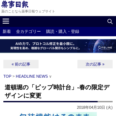
薬のことなら薬事日報ウェブサイト
新着
全カテゴリー
購読・購入・登録
« 前の記事
次の記事 »
TOP
>
HEADLINE NEWS
∨
道頓堀の「ピップ時計台」‐春の限定デ
ザインに変更
2018年04月10日 (火)