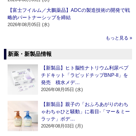
【富士フイルム／大鵬薬品】ADCの製造技術の開発で戦
略的パートナーシップを締結
2026年08月05日 (水)
もっと見る »
新薬・新製品情報
【新製品】ヒト脳性ナトリウム利尿ペプ
チドキット「ラピッドチップBNP-II」を
発売 積水メデ…
2026年08月05日 (水)
【新製品】親子の「おふろあがりのわち
ゃわちゃひと騒動」に着目‐「マー＆ミー
ラッテ」ボデ…
2026年08月03日 (月)