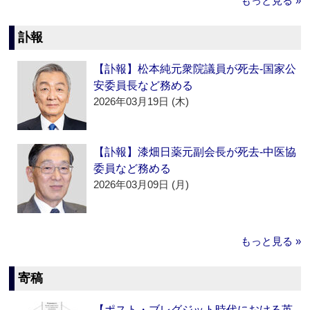
もっと見る »
訃報
【訃報】松本純元衆院議員が死去‐国家公
安委員長など務める
2026年03月19日 (木)
【訃報】漆畑日薬元副会長が死去‐中医協
委員など務める
2026年03月09日 (月)
もっと見る »
寄稿
【ポスト・ブレグジット時代における英