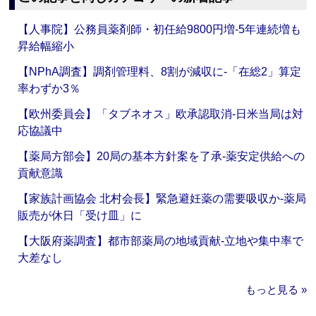
【人事院】公務員薬剤師・初任給9800円増‐5年連続増も
昇給幅縮小
【NPhA調査】調剤管理料、8割が減収に‐「在総2」算定
率わずか3％
【欧州委員会】「タブネオス」欧承認取消‐日米当局は対
応協議中
【薬局方部会】20局の基本方針案を了承‐薬安定供給への
貢献意識
【家族計画協会 北村会長】緊急避妊薬の需要吸収か‐薬局
販売が休日「受け皿」に
【大阪府薬調査】都市部薬局の地域貢献‐立地や集中率で
大差なし
もっと見る »