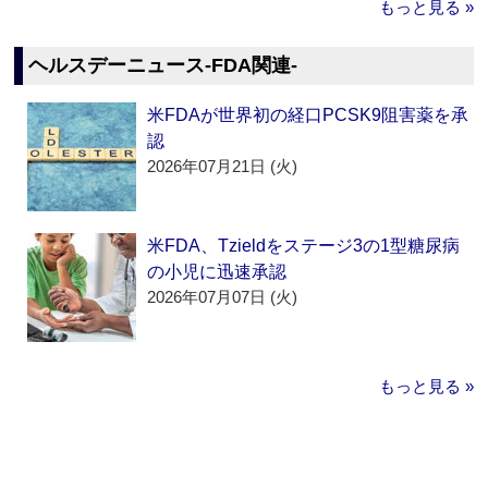
もっと見る »
ヘルスデーニュース‐FDA関連‐
米FDAが世界初の経口PCSK9阻害薬を承
認
2026年07月21日 (火)
米FDA、Tzieldをステージ3の1型糖尿病
の小児に迅速承認
2026年07月07日 (火)
もっと見る »