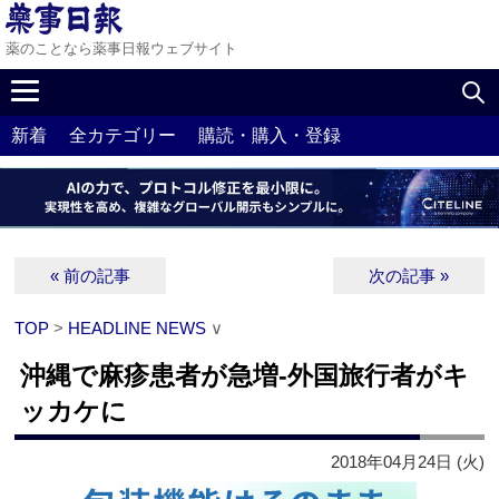
薬のことなら薬事日報ウェブサイト
新着
全カテゴリー
購読・購入・登録
« 前の記事
次の記事 »
TOP
>
HEADLINE NEWS
∨
沖縄で麻疹患者が急増‐外国旅行者がキ
ッカケに
2018年04月24日 (火)