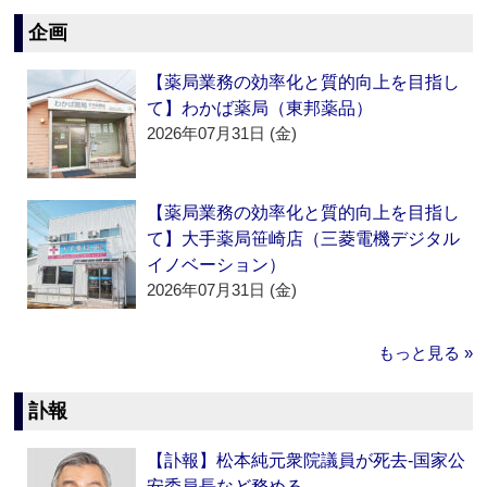
企画
【薬局業務の効率化と質的向上を目指し
て】わかば薬局（東邦薬品）
2026年07月31日 (金)
【薬局業務の効率化と質的向上を目指し
て】大手薬局笹崎店（三菱電機デジタル
イノベーション）
2026年07月31日 (金)
もっと見る »
訃報
【訃報】松本純元衆院議員が死去‐国家公
安委員長など務める