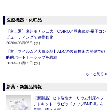
医療機器・化粧品
【富士通】豪州モナシュ大、CSIROと覚書締結‐量子コン
ピューティングで連携強化
2026年08月05日 (水)
【富士フイルム／大鵬薬品】ADCの製造技術の開発で戦
略的パートナーシップを締結
2026年08月05日 (水)
もっと見る »
新薬・新製品情報
【新製品】ヒト脳性ナトリウム利尿ペプ
チドキット「ラピッドチップBNP-II」を
発売 積水メデ…