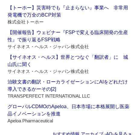
【トーホー】災害時でも『止まらない』事業へ 非常用
発電機で万全のBCP対策
株式会社トーホー
【開催報告】ウェビナー『FSPで変える臨床開発の生産
性』で振り返るFSP戦略
サイネオス・ヘルス・ジャパン株式会社
【サイネオス・ヘルス】世界とつなぐ「翻訳者」に 城
山氏に聞く
サイネオス・ヘルス・ジャパン株式会社
治験文書の翻訳・ローカライゼーションにAIをどれだけ
導入できるかーその[2]
TRANSPERFECT INTERNATIONAL LLC
グローバルCDMOのApeloa、日本市場に本格展開し医薬
品イノベーションを推進
Apeloa Pharmaceutical
おすすめ情報 アーカイブ ‐AD‐を見る »