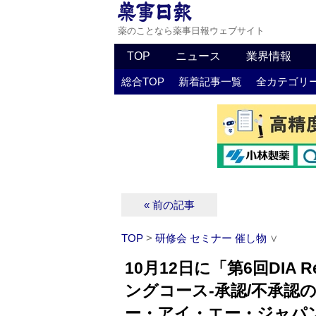
薬のことなら薬事日報ウェブサイト
TOP
ニュース
業界情報
総合TOP
新着記事一覧
全カテゴリ
« 前の記事
TOP
>
研修会 セミナー 催し物
∨
10月12日に「第6回DIA Reg
ングコース‐承認/不承認
ー・アイ・エー・ジャパ