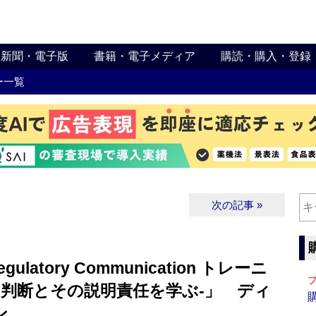
新聞・電子版
書籍・電子メディア
購読・購入・登録
ー一覧
次の記事 »
ulatory Communication トレーニ
の判断とその説明責任を学ぶ‐」 ディ
ン