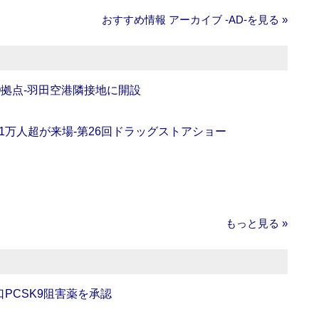
おすすめ情報 アーカイブ ‐AD‐を見る »
O拠点‐羽田空港隣接地に開設
11万人超が来場‐第26回ドラッグストアショー
もっと見る »
口PCSK9阻害薬を承認