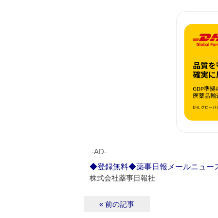
‐AD‐
◆登録無料◆薬事日報メールニュー
株式会社薬事日報社
« 前の記事