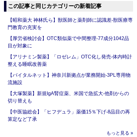
この記事と同じカテゴリーの新着記事
【昭和薬大 神林氏ら】獣医師と薬剤師に認識差‐獣医療専
門教育の充実を
【厚労省検討会】OTC類似薬で中間整理‐77成分1042品
目が対象に
【アリナミン製薬】「ロゼレム」OTC化し発売‐体内時計
整える睡眠改善薬
【バイタルネット】神奈川新拠点が業務開始‐3PL専用物
流施設
【大塚製薬】新規IgA腎症薬、米国で急拡大‐他剤からの
切り替えも
【中医協総会】「ヒフデュラ」薬価15％下げ‐8品目の再
算定など了承
もっと見る »