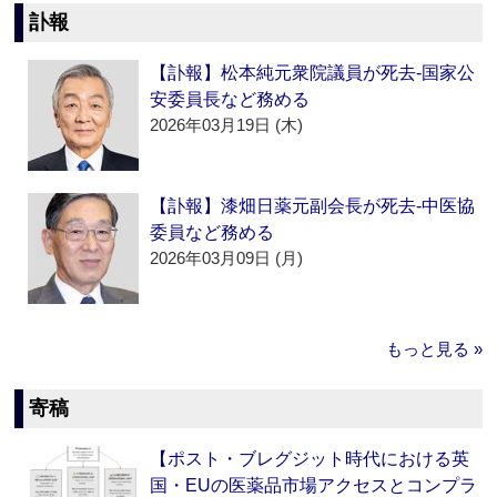
訃報
【訃報】松本純元衆院議員が死去‐国家公
安委員長など務める
2026年03月19日 (木)
【訃報】漆畑日薬元副会長が死去‐中医協
委員など務める
2026年03月09日 (月)
もっと見る »
寄稿
【ポスト・ブレグジット時代における英
国・EUの医薬品市場アクセスとコンプラ