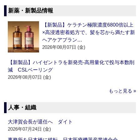
新薬・新製品情報
【新製品】ケラチン極限濃度6800倍以上
×高浸透密着処方で、髪を芯から満たす新
ヘアケアブラン…
2026年08月07日 (金)
【新製品】ハイゼントラを新発売‐高用量化で投与本数削
減 CSLベーリング
2026年08月07日 (金)
もっと見る »
人事・組織
大津賀会長が退任へ ダイト
2026年07月24日 (金)
事務所を日本橋に移転 日本医療機器産業連合会