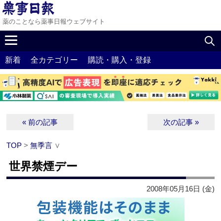
薬のことなら薬事日報ウェブサイト
新着
全カテゴリー
購読・購入・登録
« 前の記事
次の記事 »
TOP
>
無季言
∨
世界禁煙デー
2008年05月16日 (金)