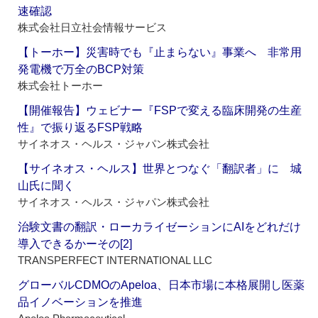
速確認
株式会社日立社会情報サービス
【トーホー】災害時でも『止まらない』事業へ 非常用
発電機で万全のBCP対策
株式会社トーホー
【開催報告】ウェビナー『FSPで変える臨床開発の生産
性』で振り返るFSP戦略
サイネオス・ヘルス・ジャパン株式会社
【サイネオス・ヘルス】世界とつなぐ「翻訳者」に 城
山氏に聞く
サイネオス・ヘルス・ジャパン株式会社
治験文書の翻訳・ローカライゼーションにAIをどれだけ
導入できるかーその[2]
TRANSPERFECT INTERNATIONAL LLC
グローバルCDMOのApeloa、日本市場に本格展開し医薬
品イノベーションを推進