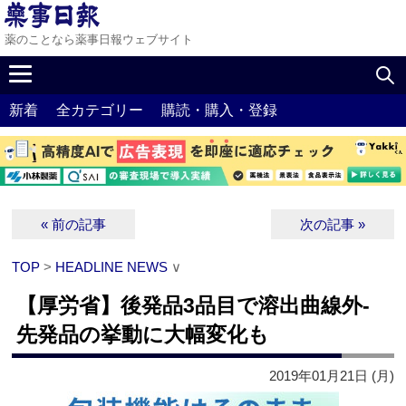
薬のことなら薬事日報ウェブサイト
新着
全カテゴリー
購読・購入・登録
« 前の記事
次の記事 »
TOP
>
HEADLINE NEWS
∨
【厚労省】後発品3品目で溶出曲線外‐
先発品の挙動に大幅変化も
2019年01月21日 (月)