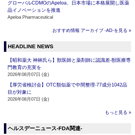
グローバルCDMOのApeloa、日本市場に本格展開し医薬
品イノベーションを推進
Apeloa Pharmaceutical
おすすめ情報 アーカイブ ‐AD‐を見る »
HEADLINE NEWS
【昭和薬大 神林氏ら】獣医師と薬剤師に認識差‐獣医療専
門教育の充実を
2026年08月07日 (金)
【厚労省検討会】OTC類似薬で中間整理‐77成分1042品
目が対象に
2026年08月07日 (金)
もっと見る »
ヘルスデーニュース‐FDA関連‐