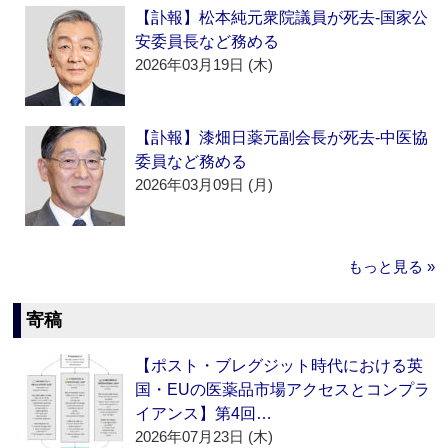
【訃報】松本純元衆院議員が死去‐国家公
安委員長など務める
2026年03月19日 (木)
【訃報】漆畑日薬元副会長が死去‐中医協
委員など務める
2026年03月09日 (月)
もっと見る »
寄稿
【ポスト・ブレグジット時代における英
国・EUの医薬品市場アクセスとコンプラ
イアンス】第4回…
2026年07月23日 (木)