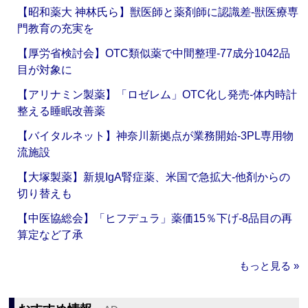
【昭和薬大 神林氏ら】獣医師と薬剤師に認識差‐獣医療専
門教育の充実を
【厚労省検討会】OTC類似薬で中間整理‐77成分1042品
目が対象に
【アリナミン製薬】「ロゼレム」OTC化し発売‐体内時計
整える睡眠改善薬
【バイタルネット】神奈川新拠点が業務開始‐3PL専用物
流施設
【大塚製薬】新規IgA腎症薬、米国で急拡大‐他剤からの
切り替えも
【中医協総会】「ヒフデュラ」薬価15％下げ‐8品目の再
算定など了承
もっと見る »