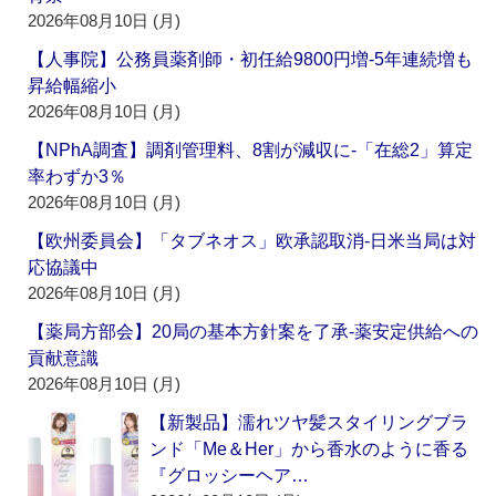
2026年08月10日 (月)
【人事院】公務員薬剤師・初任給9800円増‐5年連続増も
昇給幅縮小
2026年08月10日 (月)
【NPhA調査】調剤管理料、8割が減収に‐「在総2」算定
率わずか3％
2026年08月10日 (月)
【欧州委員会】「タブネオス」欧承認取消‐日米当局は対
応協議中
2026年08月10日 (月)
【薬局方部会】20局の基本方針案を了承‐薬安定供給への
貢献意識
2026年08月10日 (月)
【新製品】濡れツヤ髪スタイリングブラ
ンド「Me＆Her」から香水のように香る
『グロッシーヘア…