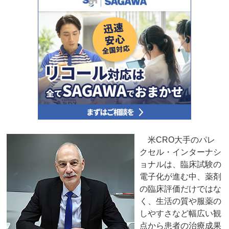
米CRO大手のパレ
クセル・インターナシ
ョナルは、臨床試験の
電子化が進む中、薬剤
の臨床評価だけではな
く、生活の質や服薬の
しやすさなど幅広い観
点から患者の治療成果