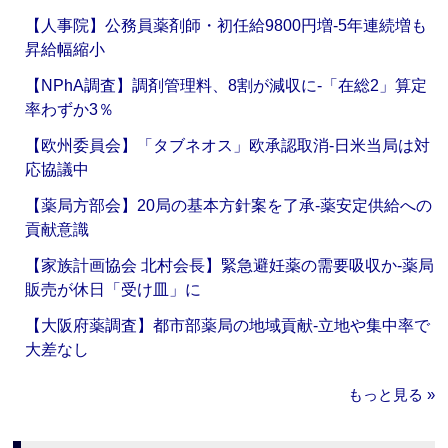
【人事院】公務員薬剤師・初任給9800円増‐5年連続増も
昇給幅縮小
【NPhA調査】調剤管理料、8割が減収に‐「在総2」算定
率わずか3％
【欧州委員会】「タブネオス」欧承認取消‐日米当局は対
応協議中
【薬局方部会】20局の基本方針案を了承‐薬安定供給への
貢献意識
【家族計画協会 北村会長】緊急避妊薬の需要吸収か‐薬局
販売が休日「受け皿」に
【大阪府薬調査】都市部薬局の地域貢献‐立地や集中率で
大差なし
もっと見る »