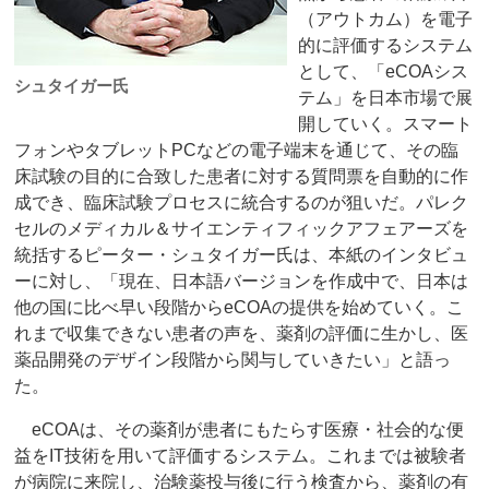
（アウトカム）を電子
的に評価するシステム
として、「eCOAシス
シュタイガー氏
テム」を日本市場で展
開していく。スマート
フォンやタブレットPCなどの電子端末を通じて、その臨
床試験の目的に合致した患者に対する質問票を自動的に作
成でき、臨床試験プロセスに統合するのが狙いだ。パレク
セルのメディカル＆サイエンティフィックアフェアーズを
統括するピーター・シュタイガー氏は、本紙のインタビュ
ーに対し、「現在、日本語バージョンを作成中で、日本は
他の国に比べ早い段階からeCOAの提供を始めていく。こ
れまで収集できない患者の声を、薬剤の評価に生かし、医
薬品開発のデザイン段階から関与していきたい」と語っ
た。
eCOAは、その薬剤が患者にもたらす医療・社会的な便
益をIT技術を用いて評価するシステム。これまでは被験者
が病院に来院し、治験薬投与後に行う検査から、薬剤の有