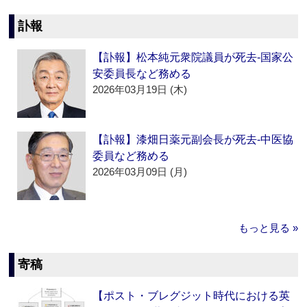
訃報
【訃報】松本純元衆院議員が死去‐国家公
安委員長など務める
2026年03月19日 (木)
【訃報】漆畑日薬元副会長が死去‐中医協
委員など務める
2026年03月09日 (月)
もっと見る »
寄稿
【ポスト・ブレグジット時代における英