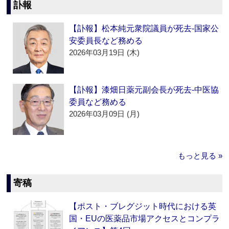
訃報
【訃報】松本純元衆院議員が死去‐国家公
安委員長など務める
2026年03月19日 (木)
【訃報】漆畑日薬元副会長が死去‐中医協
委員など務める
2026年03月09日 (月)
もっと見る »
寄稿
【ポスト・ブレグジット時代における英
国・EUの医薬品市場アクセスとコンプラ