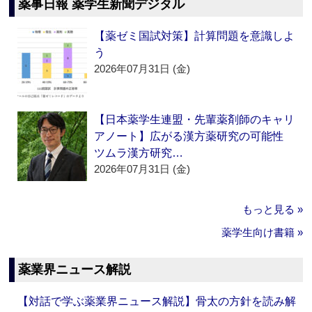
薬事日報 薬学生新聞デジタル
【薬ゼミ国試対策】計算問題を意識しよ
う
2026年07月31日 (金)
【日本薬学生連盟・先輩薬剤師のキャリ
アノート】広がる漢方薬研究の可能性
ツムラ漢方研究…
2026年07月31日 (金)
もっと見る »
薬学生向け書籍 »
薬業界ニュース解説
【対話で学ぶ薬業界ニュース解説】骨太の方針を読み解