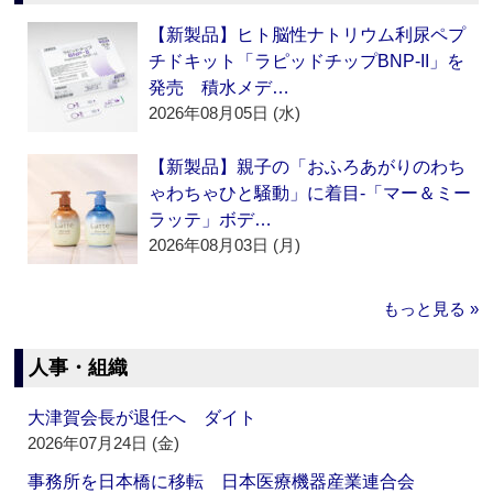
【新製品】ヒト脳性ナトリウム利尿ペプ
チドキット「ラピッドチップBNP-II」を
発売 積水メデ…
2026年08月05日 (水)
【新製品】親子の「おふろあがりのわち
ゃわちゃひと騒動」に着目‐「マー＆ミー
ラッテ」ボデ…
2026年08月03日 (月)
もっと見る »
人事・組織
大津賀会長が退任へ ダイト
2026年07月24日 (金)
事務所を日本橋に移転 日本医療機器産業連合会