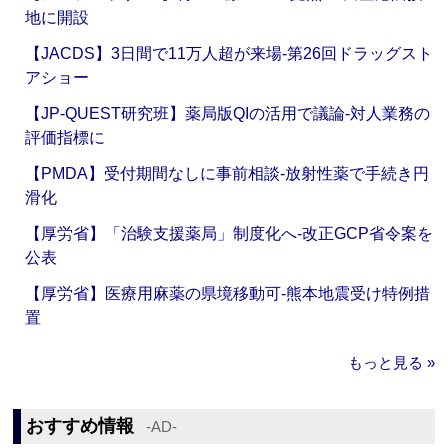
地に開設
【JACDS】3日間で11万人超が来場‐第26回ドラッグスト
アショー
【JP-QUEST研究班】薬局版QIの活用で議論‐対人業務の
評価指標に
【PMDA】受付期間なしに事前相談‐放射性薬で手続き円
滑化
【厚労省】「治験支援薬局」制度化へ‐改正GCP省令案を
公表
【厚労省】医療用麻薬の県境移動可‐熊本地震受け特例措
置
もっと見る »
おすすめ情報
‐AD‐