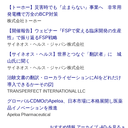
【トーホー】災害時でも『止まらない』事業へ 非常用
発電機で万全のBCP対策
株式会社トーホー
【開催報告】ウェビナー『FSPで変える臨床開発の生産
性』で振り返るFSP戦略
サイネオス・ヘルス・ジャパン株式会社
【サイネオス・ヘルス】世界とつなぐ「翻訳者」に 城
山氏に聞く
サイネオス・ヘルス・ジャパン株式会社
治験文書の翻訳・ローカライゼーションにAIをどれだけ
導入できるかーその[2]
TRANSPERFECT INTERNATIONAL LLC
グローバルCDMOのApeloa、日本市場に本格展開し医薬
品イノベーションを推進
Apeloa Pharmaceutical
おすすめ情報 アーカイブ ‐AD‐を見る »