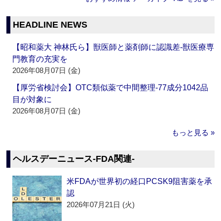
HEADLINE NEWS
【昭和薬大 神林氏ら】獣医師と薬剤師に認識差‐獣医療専
門教育の充実を
2026年08月07日 (金)
【厚労省検討会】OTC類似薬で中間整理‐77成分1042品
目が対象に
2026年08月07日 (金)
もっと見る »
ヘルスデーニュース‐FDA関連‐
米FDAが世界初の経口PCSK9阻害薬を承
認
2026年07月21日 (火)