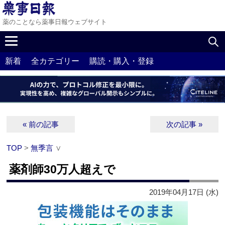
薬のことなら薬事日報ウェブサイト
新着
全カテゴリー
購読・購入・登録
« 前の記事
次の記事 »
TOP
>
無季言
∨
薬剤師30万人超えで
2019年04月17日 (水)