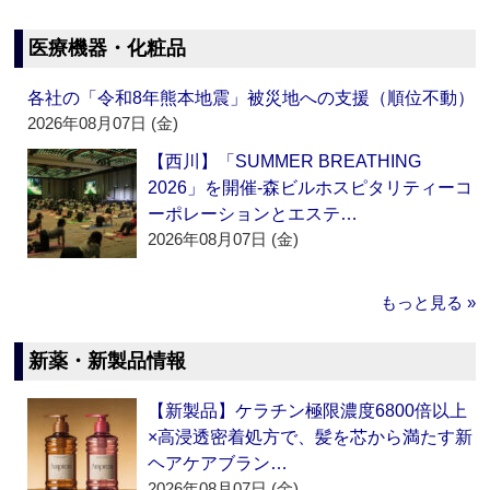
医療機器・化粧品
各社の「令和8年熊本地震」被災地への支援（順位不動）
2026年08月07日 (金)
【西川】「SUMMER BREATHING
2026」を開催‐森ビルホスピタリティーコ
ーポレーションとエステ…
2026年08月07日 (金)
もっと見る »
新薬・新製品情報
【新製品】ケラチン極限濃度6800倍以上
×高浸透密着処方で、髪を芯から満たす新
ヘアケアブラン…
2026年08月07日 (金)