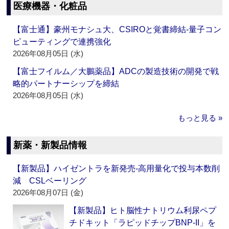
医療機器・化粧品
【富士通】豪州モナシュ大、CSIROと覚書締結‐量子コン
ピューティングで連携強化
2026年08月05日 (水)
【富士フイルム／大鵬薬品】ADCの製造技術の開発で戦
略的パートナーシップを締結
2026年08月05日 (水)
もっと見る »
新薬・新製品情報
【新製品】ハイゼントラを新発売‐高用量化で投与本数削
減 CSLベーリング
2026年08月07日 (金)
【新製品】ヒト脳性ナトリウム利尿ペプ
チドキット「ラピッドチップBNP-II」を