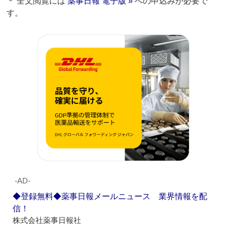
＊ 全文閲覧には
薬事日報 電子版 »
への申込みが必要で
す。
‐AD‐
◆登録無料◆薬事日報メールニュース 業界情報を配
信！
株式会社薬事日報社