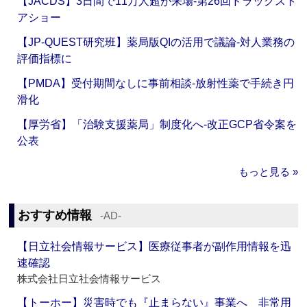
【JACDS】3日間で11万人超が来場‐第26回ドラッグスト
アショー
【JP-QUEST研究班】薬局版QIの活用で議論‐対人業務の
評価指標に
【PMDA】受付期間なしに事前相談‐放射性薬で手続き円
滑化
【厚労省】「治験支援薬局」制度化へ‐改正GCP省令案を
公表
もっと見る »
おすすめ情報
‐AD‐
【日立社会情報サービス】医療従事者が副作用情報を迅
速確認
株式会社日立社会情報サービス
【トーホー】災害時でも『止まらない』事業へ 非常用