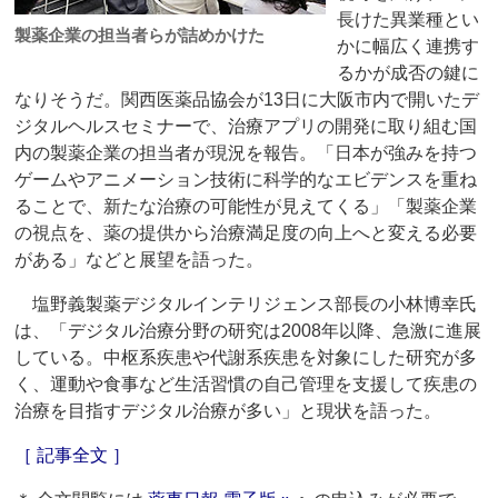
長けた異業種とい
製薬企業の担当者らが詰めかけた
かに幅広く連携す
るかが成否の鍵に
なりそうだ。関西医薬品協会が13日に大阪市内で開いたデ
ジタルヘルスセミナーで、治療アプリの開発に取り組む国
内の製薬企業の担当者が現況を報告。「日本が強みを持つ
ゲームやアニメーション技術に科学的なエビデンスを重ね
ることで、新たな治療の可能性が見えてくる」「製薬企業
の視点を、薬の提供から治療満足度の向上へと変える必要
がある」などと展望を語った。
塩野義製薬デジタルインテリジェンス部長の小林博幸氏
は、「デジタル治療分野の研究は2008年以降、急激に進展
している。中枢系疾患や代謝系疾患を対象にした研究が多
く、運動や食事など生活習慣の自己管理を支援して疾患の
治療を目指すデジタル治療が多い」と現状を語った。
［ 記事全文 ］