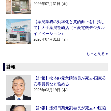
2026年07月31日 (金)
【薬局業務の効率化と質的向上を目指し
て】大手薬局笹崎店（三菱電機デジタル
イノベーション）
2026年07月31日 (金)
もっと見る »
訃報
【訃報】松本純元衆院議員が死去‐国家公
安委員長など務める
2026年03月19日 (木)
【訃報】漆畑日薬元副会長が死去‐中医協