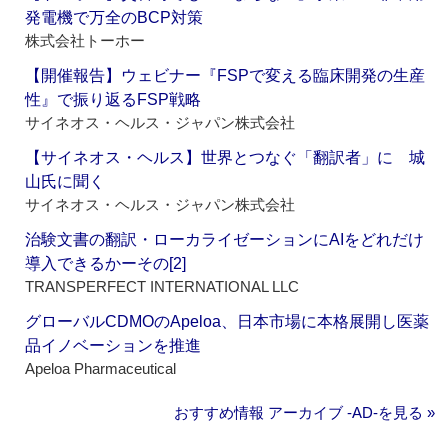
発電機で万全のBCP対策
株式会社トーホー
【開催報告】ウェビナー『FSPで変える臨床開発の生産
性』で振り返るFSP戦略
サイネオス・ヘルス・ジャパン株式会社
【サイネオス・ヘルス】世界とつなぐ「翻訳者」に 城
山氏に聞く
サイネオス・ヘルス・ジャパン株式会社
治験文書の翻訳・ローカライゼーションにAIをどれだけ
導入できるかーその[2]
TRANSPERFECT INTERNATIONAL LLC
グローバルCDMOのApeloa、日本市場に本格展開し医薬
品イノベーションを推進
Apeloa Pharmaceutical
おすすめ情報 アーカイブ ‐AD‐を見る »