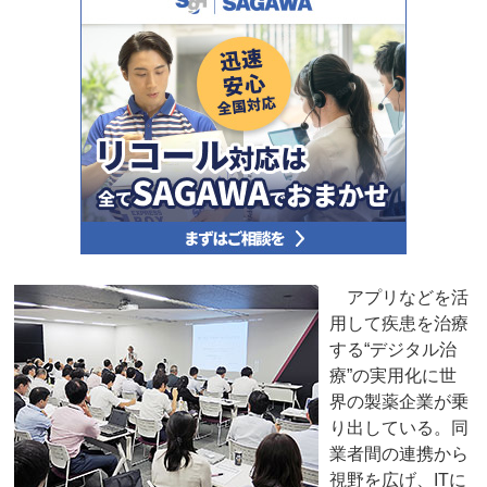
アプリなどを活
用して疾患を治療
する“デジタル治
療”の実用化に世
界の製薬企業が乗
り出している。同
業者間の連携から
視野を広げ、ITに