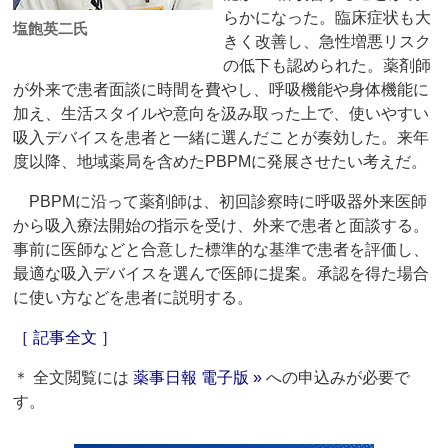
らかになった。臨床症状も大
塩飽英二氏
きく改善し、急性増悪リスク
の低下も認められた。薬剤師
が外来で患者面談に時間を費やし、呼吸機能や身体機能に
加え、生活スタイルや意向を汲み取った上で、使いやすい
吸入デバイスを患者と一緒に選んだことが奏効した。来年
度以降、地域薬局を含めたPBPMに発展させたい考えだ。
PBPMに沿って薬剤師は、初回診察時に呼吸器外来医師
から吸入療法開始の指示を受け、外来で患者と面談する。
事前に医師などと合意した標準的な基準で患者を評価し、
最適な吸入デバイスを選んで医師に提案。承認を得た場合
に使い方などを患者に説明する。
［ 記事全文 ］
＊ 全文閲覧には
薬事日報 電子版 »
への申込みが必要で
す。