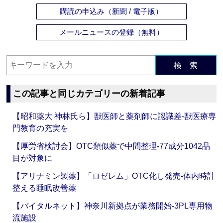
購読の申込み（新聞 / 電子版）
メールニュースの登録（無料）
検 索
この記事と同じカテゴリーの新着記事
【昭和薬大 神林氏ら】獣医師と薬剤師に認識差‐獣医療専
門教育の充実を
【厚労省検討会】OTC類似薬で中間整理‐77成分1042品
目が対象に
【アリナミン製薬】「ロゼレム」OTC化し発売‐体内時計
整える睡眠改善薬
【バイタルネット】神奈川新拠点が業務開始‐3PL専用物
流施設