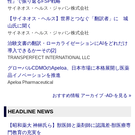
性』で振り返るFSP戦略
サイネオス・ヘルス・ジャパン株式会社
【サイネオス・ヘルス】世界とつなぐ「翻訳者」に 城
山氏に聞く
サイネオス・ヘルス・ジャパン株式会社
治験文書の翻訳・ローカライゼーションにAIをどれだけ
導入できるかーその[2]
TRANSPERFECT INTERNATIONAL LLC
グローバルCDMOのApeloa、日本市場に本格展開し医薬
品イノベーションを推進
Apeloa Pharmaceutical
おすすめ情報 アーカイブ ‐AD‐を見る »
HEADLINE NEWS
【昭和薬大 神林氏ら】獣医師と薬剤師に認識差‐獣医療専
門教育の充実を