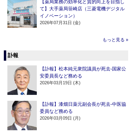
【薬局業務の効率化と質的向上を目指し
て】大手薬局笹崎店（三菱電機デジタル
イノベーション）
2026年07月31日 (金)
もっと見る »
訃報
【訃報】松本純元衆院議員が死去‐国家公
安委員長など務める
2026年03月19日 (木)
【訃報】漆畑日薬元副会長が死去‐中医協
委員など務める
2026年03月09日 (月)