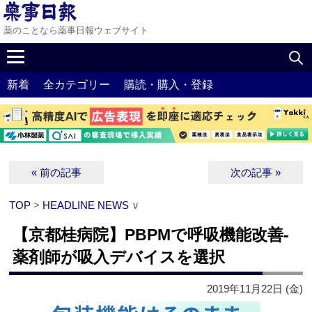
薬のことなら薬事日報ウェブサイト
新着
全カテゴリー
購読・購入・登録
« 前の記事
次の記事 »
TOP
>
HEADLINE NEWS
∨
【京都桂病院】PBPMで呼吸機能改善‐
薬剤師が吸入デバイスを選択
2019年11月22日 (金)