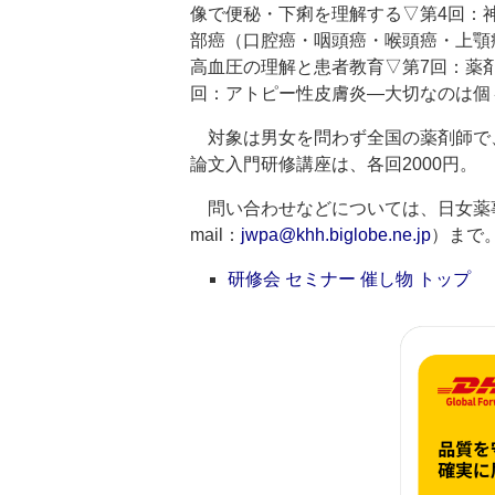
像で便秘・下痢を理解する▽第4回：
部癌（口腔癌・咽頭癌・喉頭癌・上顎
高血圧の理解と患者教育▽第7回：薬剤
回：アトピー性皮膚炎―大切なのは個
対象は男女を問わず全国の薬剤師で、
論文入門研修講座は、各回2000円。
問い合わせなどについては、日女薬事務局（TEL
mail：
jwpa@khh.biglobe.ne.jp
）まで
研修会 セミナー 催し物 トップ