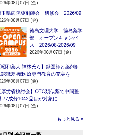
026年08月07日 (金)
埼玉県病院薬剤師会 研修会 2026/09
026年08月07日 (金)
徳島文理大学 徳島薬学
部 オープンキャンパ
ス 2026/08-2026/09
2026年08月07日 (金)
【昭和薬大 神林氏ら】獣医師と薬剤師
に認識差‐獣医療専門教育の充実を
026年08月07日 (金)
【厚労省検討会】OTC類似薬で中間整
理‐77成分1042品目が対象に
026年08月07日 (金)
もっと見る »