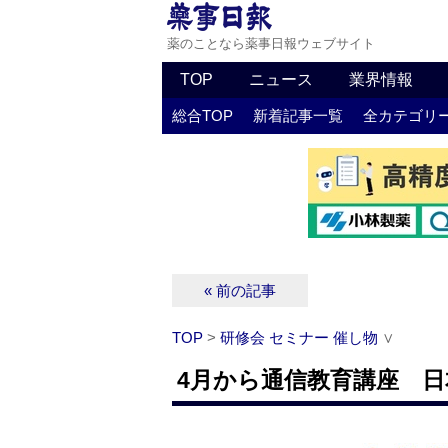
薬のことなら薬事日報ウェブサイト
TOP
ニュース
業界情報
総合TOP
新着記事一覧
全カテゴリ
« 前の記事
TOP
>
研修会 セミナー 催し物
∨
4月から通信教育講座 日