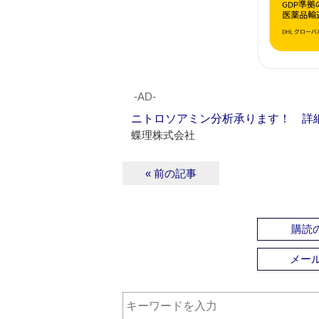
‐AD‐
ニトロソアミン分析承ります！ 詳
蝶理株式会社
« 前の記事
購読の
メー