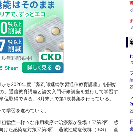
行
2
品
から2020年度「薬剤師継続学習通信教育講座」を開始
2
もの。通信教育講座と論文入門研修講座を並行して学習す
1単位取得できる。3月末まで第1次募集を行っている。
2
いて学習を進めていく。
2
粗鬆症―様々な作用機序の治療薬が登場！▽第2回：感
会
向けた感染症対策▽第3回：過敏性腸症候群（IBS）―画