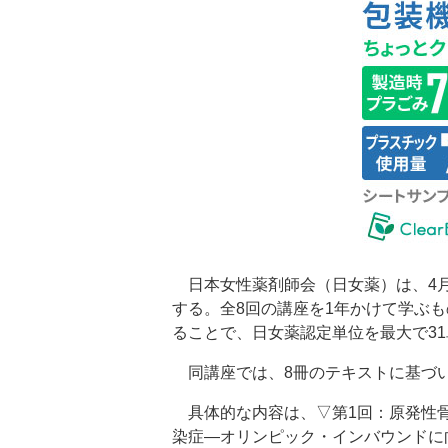
日本女性薬剤師会（日女薬）は、4月
する。全8回の講座を1年かけて学ぶ
ることで、日女薬認定単位を最大で3
同講座では、8冊のテキストに基づ
具体的な内容は、▽第1回：原発性骨
染症―オリンピック・インバウンドに