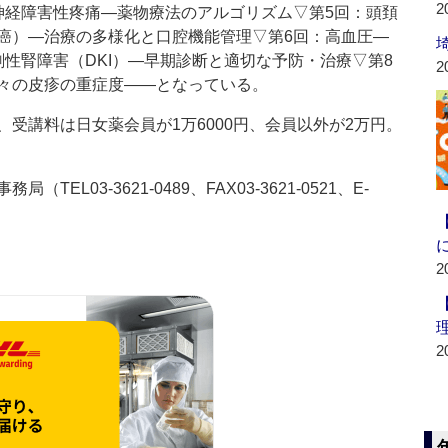
2
神経障害性疼痛―薬物療法のアルゴリズム▽第5回：頭頚
癌）―治療の多様化と口腔機能管理▽第6回：高血圧―
性腎障害（DKI）―早期診断と適切な予防・治療▽第8
2
々の皮疹の重症度――となっている。
受講料は日女薬会員が1万6000円、会員以外が2万円。
03-3621-0489、FAX03-3621-0521、E-
。
2
2