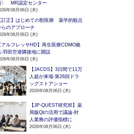
価〉 MR認定センター
026年08月06日 (木)
【訂正】はじめての獣医療 薬学的観点
からのアプローチ
026年08月06日 (木)
【アルフレッサHD】再生医療CDMO拠
点‐羽田空港隣接地に開設
026年08月06日 (木)
【JACDS】3日間で11万
人超が来場‐第26回ドラ
ッグストアショー
2026年08月06日 (木)
【JP-QUEST研究班】薬
局版QIの活用で議論‐対
人業務の評価指標に
2026年08月06日 (木)