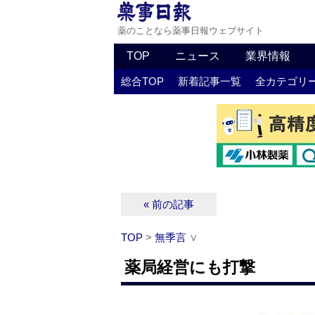
薬のことなら薬事日報ウェブサイト
TOP
ニュース
業界情報
総合TOP
新着記事一覧
全カテゴリ
« 前の記事
TOP
>
無季言
∨
薬局経営にも打撃