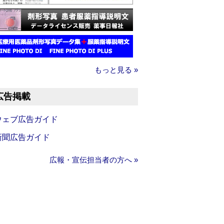
もっと見る »
広告掲載
ウェブ広告ガイド
新聞広告ガイド
広報・宣伝担当者の方へ »