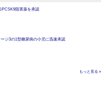
口PCSK9阻害薬を承認
をステージ3の1型糖尿病の小児に迅速承認
もっと見る »