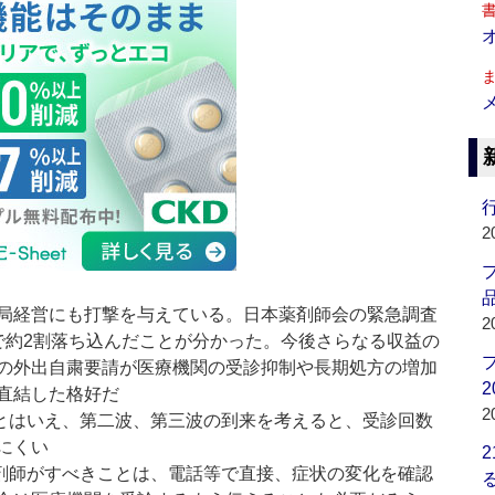
行
2
品
局経営にも打撃を与えている。日本薬剤師会の緊急調査
2
で約2割落ち込んだことが分かった。今後さらなる収益の
の外出自粛要請が医療機関の受診抑制や長期処方の増加
2
直結した格好だ
2
とはいえ、第二波、第三波の到来を考えると、受診回数
にくい
剤師がすべきことは、電話等で直接、症状の変化を確認