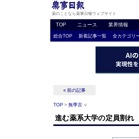
薬のことなら薬事日報ウェブサイト
TOP
ニュース
業界情報
総合TOP
新着記事一覧
全カテゴリ
« 前の記事
TOP
>
無季言
∨
進む薬系大学の定員割れ