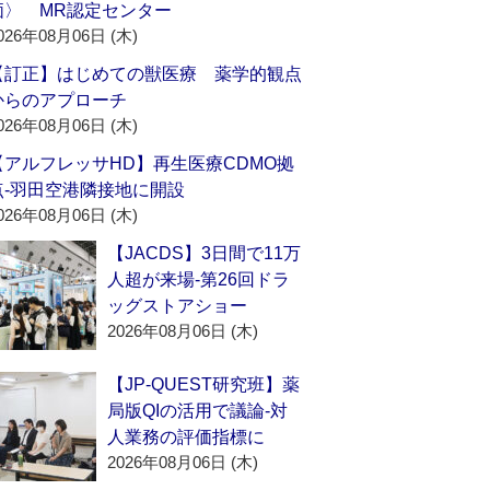
価〉 MR認定センター
026年08月06日 (木)
【訂正】はじめての獣医療 薬学的観点
からのアプローチ
026年08月06日 (木)
【アルフレッサHD】再生医療CDMO拠
点‐羽田空港隣接地に開設
026年08月06日 (木)
【JACDS】3日間で11万
人超が来場‐第26回ドラ
ッグストアショー
2026年08月06日 (木)
【JP-QUEST研究班】薬
局版QIの活用で議論‐対
人業務の評価指標に
2026年08月06日 (木)