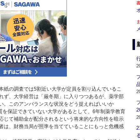
行
2
品
本紙の調査では5割近い大学が定員を割り込んでいるこ
2
れず、大学経営は「厳冬期」に入りつつあるが、薬学部
い。このアンバランスな状況をどう捉えればいいか
2
質を保証できていない大学があるとして、6年制薬学教育
2
応じて補助金が配分されるという将来的な方向性を暗示
者は、財務当局が照準を当てていることにもっと危機感