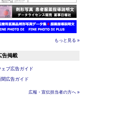
もっと見る »
広告掲載
ウェブ広告ガイド
新聞広告ガイド
広報・宣伝担当者の方へ »