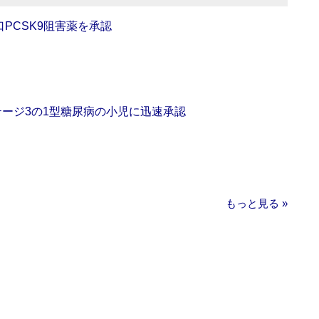
口PCSK9阻害薬を承認
をステージ3の1型糖尿病の小児に迅速承認
もっと見る »