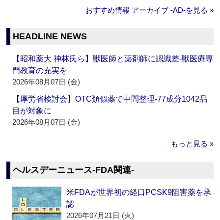
おすすめ情報 アーカイブ ‐AD‐を見る »
HEADLINE NEWS
【昭和薬大 神林氏ら】獣医師と薬剤師に認識差‐獣医療専
門教育の充実を
2026年08月07日 (金)
【厚労省検討会】OTC類似薬で中間整理‐77成分1042品
目が対象に
2026年08月07日 (金)
もっと見る »
ヘルスデーニュース‐FDA関連‐
米FDAが世界初の経口PCSK9阻害薬を承
認
2026年07月21日 (火)