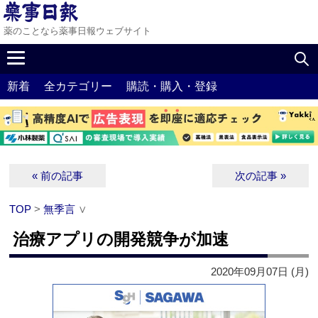
薬のことなら薬事日報ウェブサイト
新着
全カテゴリー
購読・購入・登録
« 前の記事
次の記事 »
TOP
>
無季言
∨
治療アプリの開発競争が加速
2020年09月07日 (月)