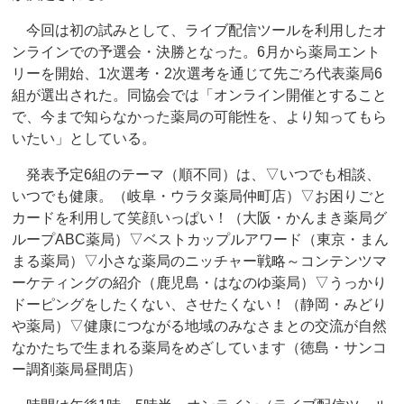
今回は初の試みとして、ライブ配信ツールを利用したオ
ンラインでの予選会・決勝となった。6月から薬局エント
リーを開始、1次選考・2次選考を通じて先ごろ代表薬局6
組が選出された。同協会では「オンライン開催とすること
で、今まで知らなかった薬局の可能性を、より知ってもら
いたい」としている。
発表予定6組のテーマ（順不同）は、▽いつでも相談、
いつでも健康。（岐阜・ウラタ薬局仲町店）▽お困りごと
カードを利用して笑顔いっぱい！（大阪・かんまき薬局グ
ループABC薬局）▽ベストカップルアワード（東京・まん
まる薬局）▽小さな薬局のニッチャー戦略～コンテンツマ
ーケティングの紹介（鹿児島・はなのゆ薬局）▽うっかり
ドーピングをしたくない、させたくない！（静岡・みどり
や薬局）▽健康につながる地域のみなさまとの交流が自然
なかたちで生まれる薬局をめざしています（徳島・サンコ
ー調剤薬局昼間店）