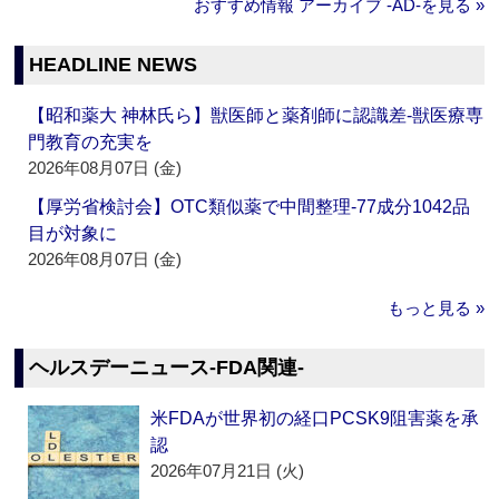
おすすめ情報 アーカイブ ‐AD‐を見る »
HEADLINE NEWS
【昭和薬大 神林氏ら】獣医師と薬剤師に認識差‐獣医療専
門教育の充実を
2026年08月07日 (金)
【厚労省検討会】OTC類似薬で中間整理‐77成分1042品
目が対象に
2026年08月07日 (金)
もっと見る »
ヘルスデーニュース‐FDA関連‐
米FDAが世界初の経口PCSK9阻害薬を承
認
2026年07月21日 (火)