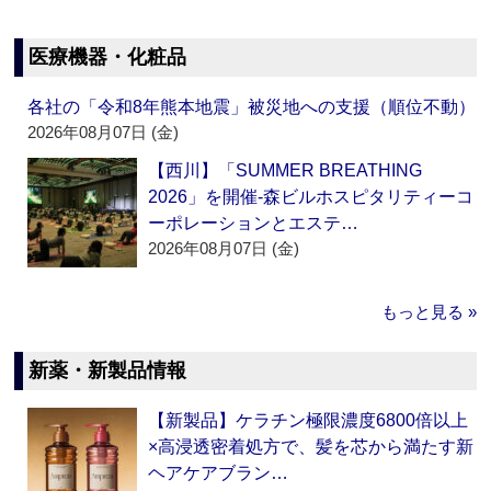
医療機器・化粧品
各社の「令和8年熊本地震」被災地への支援（順位不動）
2026年08月07日 (金)
【西川】「SUMMER BREATHING
2026」を開催‐森ビルホスピタリティーコ
ーポレーションとエステ…
2026年08月07日 (金)
もっと見る »
新薬・新製品情報
【新製品】ケラチン極限濃度6800倍以上
×高浸透密着処方で、髪を芯から満たす新
ヘアケアブラン…