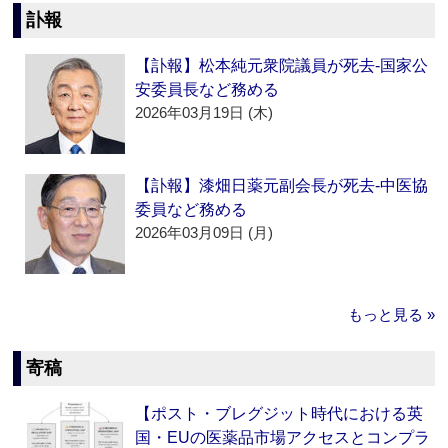
訃報
【訃報】松本純元衆院議員が死去‐国家公
安委員長など務める
2026年03月19日 (木)
【訃報】漆畑日薬元副会長が死去‐中医協
委員など務める
2026年03月09日 (月)
もっと見る »
寄稿
【ポスト・ブレグジット時代における英
国・EUの医薬品市場アクセスとコンプラ