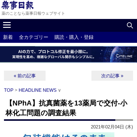
薬のことなら薬事日報ウェブサイト
新着
全カテゴリー
購読・購入・登録
« 前の記事
次の記事 »
TOP
>
HEADLINE NEWS
∨
【NPhA】抗真菌薬を13薬局で交付‐小
林化工問題の調査結果
2021年02月04日 (木)