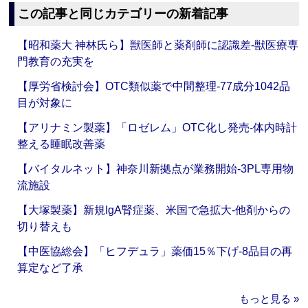
この記事と同じカテゴリーの新着記事
【昭和薬大 神林氏ら】獣医師と薬剤師に認識差‐獣医療専
門教育の充実を
【厚労省検討会】OTC類似薬で中間整理‐77成分1042品
目が対象に
【アリナミン製薬】「ロゼレム」OTC化し発売‐体内時計
整える睡眠改善薬
【バイタルネット】神奈川新拠点が業務開始‐3PL専用物
流施設
【大塚製薬】新規IgA腎症薬、米国で急拡大‐他剤からの
切り替えも
【中医協総会】「ヒフデュラ」薬価15％下げ‐8品目の再
算定など了承
もっと見る »