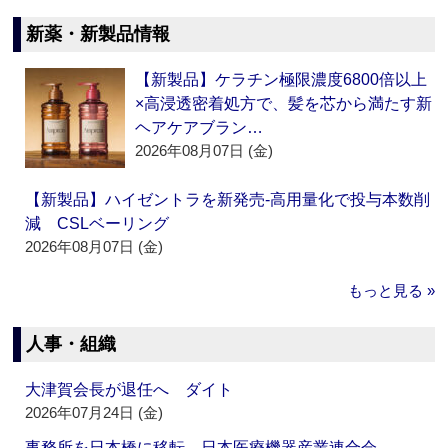
新薬・新製品情報
【新製品】ケラチン極限濃度6800倍以上
×高浸透密着処方で、髪を芯から満たす新
ヘアケアブラン…
2026年08月07日 (金)
【新製品】ハイゼントラを新発売‐高用量化で投与本数削
減 CSLベーリング
2026年08月07日 (金)
もっと見る »
人事・組織
大津賀会長が退任へ ダイト
2026年07月24日 (金)
事務所を日本橋に移転 日本医療機器産業連合会