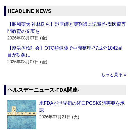
HEADLINE NEWS
【昭和薬大 神林氏ら】獣医師と薬剤師に認識差‐獣医療専
門教育の充実を
2026年08月07日 (金)
【厚労省検討会】OTC類似薬で中間整理‐77成分1042品
目が対象に
2026年08月07日 (金)
もっと見る »
ヘルスデーニュース‐FDA関連‐
米FDAが世界初の経口PCSK9阻害薬を承
認
2026年07月21日 (火)