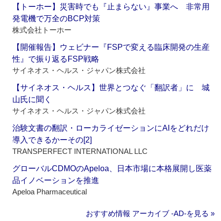
【トーホー】災害時でも『止まらない』事業へ 非常用
発電機で万全のBCP対策
株式会社トーホー
【開催報告】ウェビナー『FSPで変える臨床開発の生産
性』で振り返るFSP戦略
サイネオス・ヘルス・ジャパン株式会社
【サイネオス・ヘルス】世界とつなぐ「翻訳者」に 城
山氏に聞く
サイネオス・ヘルス・ジャパン株式会社
治験文書の翻訳・ローカライゼーションにAIをどれだけ
導入できるかーその[2]
TRANSPERFECT INTERNATIONAL LLC
グローバルCDMOのApeloa、日本市場に本格展開し医薬
品イノベーションを推進
Apeloa Pharmaceutical
おすすめ情報 アーカイブ ‐AD‐を見る »