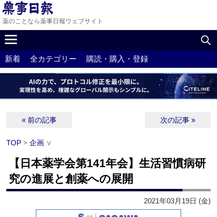
薬のことなら薬事日報ウェブサイト
新着
全カテゴリー
購読・購入・登録
« 前の記事
次の記事 »
TOP
>
企画
∨
【日本薬学会第141年会】生活習慣病研
究の進展と創薬への展開
2021年03月19日 (金)