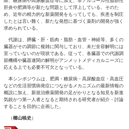
際、糖尿病や高尿酸血症等に加え、非アルコール性脂肪性
肝炎や肥満等が新たな問題として浮上している。そのた
め、近年の精力的な新薬開発をもってしても、疾患を制圧
したとは言い難く、新たな発想に基づく薬剤の開発が強く
求められている。
代謝は、膵臓・肝・筋肉・脂肪・血管・神経等、多くの
臓器がその調節に複雑に関与しており、未だ全容解明には
至っていないのが現状である。従って、各臓器での代謝調
節機構や臓器連関の解明がアンメットメディカルニーズに
応える上でも必要不可欠となっている。
本シンポジウムは、肥満・糖尿病・高尿酸血症・高血圧
などの生活習慣病発症につながるメカニズムの最新情報の
概説に加え、新規治療薬開発の足がかりとなる知見を新進
気鋭かつ第一人者となると期待される研究者が紹介・討論
することを目的に企画した。
（
櫛山暁史
）