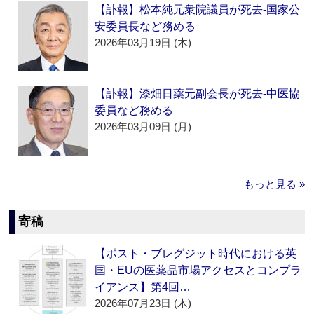
【訃報】松本純元衆院議員が死去‐国家公
安委員長など務める
2026年03月19日 (木)
【訃報】漆畑日薬元副会長が死去‐中医協
委員など務める
2026年03月09日 (月)
もっと見る »
寄稿
【ポスト・ブレグジット時代における英
国・EUの医薬品市場アクセスとコンプラ
イアンス】第4回…
2026年07月23日 (木)