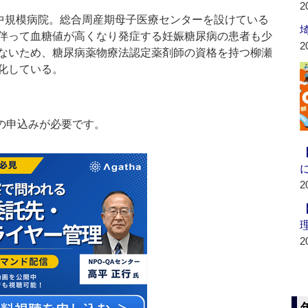
2
中規模病院。総合周産期母子医療センターを設けている
伴って血糖値が高くなり発症する妊娠糖尿病の患者も少
2
ないため、糖尿病薬物療法認定薬剤師の資格を持つ柳瀬
化している。
の申込みが必要です。
2
2