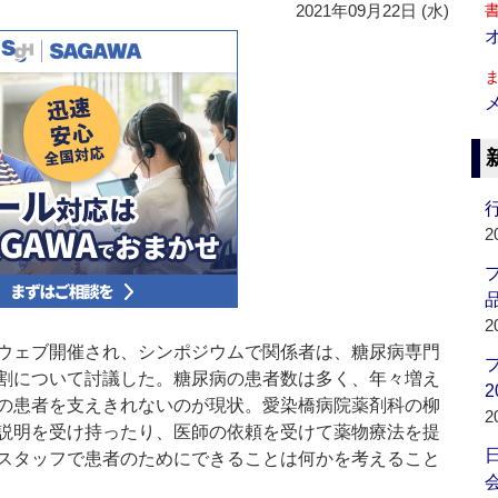
2021年09月22日 (水)
行
2
品
2
ウェブ開催され、シンポジウムで関係者は、糖尿病専門
割について討議した。糖尿病の患者数は多く、年々増え
2
の患者を支えきれないのが現状。愛染橋病院薬剤科の柳
2
説明を受け持ったり、医師の依頼を受けて薬物療法を提
スタッフで患者のためにできることは何かを考えること
会