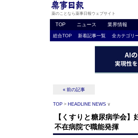
薬のことなら薬事日報ウェブサイト
TOP
ニュース
業界情報
総合TOP
新着記事一覧
全カテゴリ
« 前の記事
TOP
>
HEADLINE NEWS
∨
【くすりと糖尿病学会】
不在病院で職能発揮