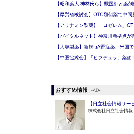
【昭和薬大 神林氏ら】獣医師と薬剤
【厚労省検討会】OTC類似薬で中間整
【アリナミン製薬】「ロゼレム」OT
【バイタルネット】神奈川新拠点が業
【大塚製薬】新規IgA腎症薬、米国
【中医協総会】「ヒフデュラ」薬価1
おすすめ情報
‐AD‐
【日立社会情報サー
株式会社日立社会情報