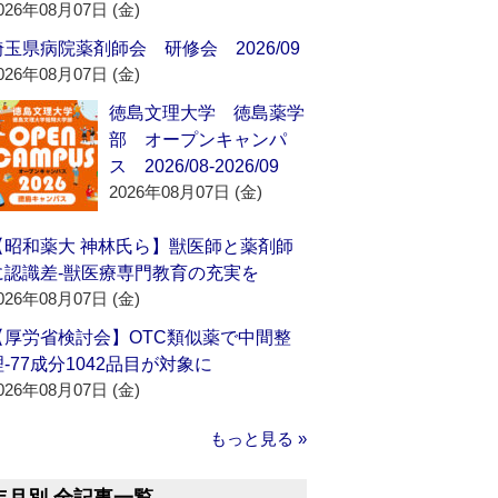
026年08月07日 (金)
埼玉県病院薬剤師会 研修会 2026/09
026年08月07日 (金)
徳島文理大学 徳島薬学
部 オープンキャンパ
ス 2026/08-2026/09
2026年08月07日 (金)
【昭和薬大 神林氏ら】獣医師と薬剤師
に認識差‐獣医療専門教育の充実を
026年08月07日 (金)
【厚労省検討会】OTC類似薬で中間整
理‐77成分1042品目が対象に
026年08月07日 (金)
もっと見る »