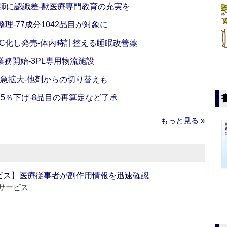
師に認識差‐獣医療専門教育の充実を
理‐77成分1042品目が対象に
C化し発売‐体内時計整える睡眠改善薬
務開始‐3PL専用物流施設
で急拡大‐他剤からの切り替えも
5％下げ‐8品目の再算定など了承
もっと見る »
ビス】医療従事者が副作用情報を迅速確認
サービス