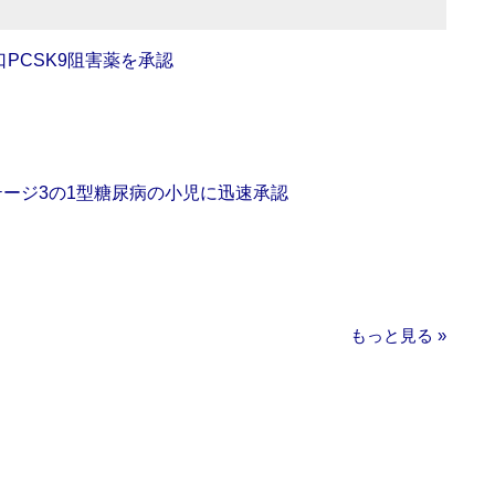
口PCSK9阻害薬を承認
をステージ3の1型糖尿病の小児に迅速承認
もっと見る »