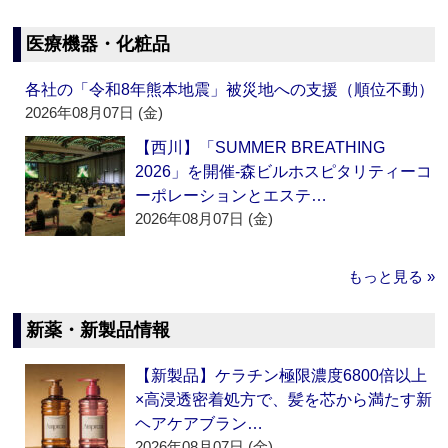
医療機器・化粧品
各社の「令和8年熊本地震」被災地への支援（順位不動）
2026年08月07日 (金)
【西川】「SUMMER BREATHING
2026」を開催‐森ビルホスピタリティーコ
ーポレーションとエステ…
2026年08月07日 (金)
もっと見る »
新薬・新製品情報
【新製品】ケラチン極限濃度6800倍以上
×高浸透密着処方で、髪を芯から満たす新
ヘアケアブラン…
2026年08月07日 (金)