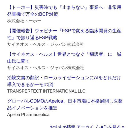
【トーホー】災害時でも『止まらない』事業へ 非常用
発電機で万全のBCP対策
株式会社トーホー
【開催報告】ウェビナー『FSPで変える臨床開発の生産
性』で振り返るFSP戦略
サイネオス・ヘルス・ジャパン株式会社
【サイネオス・ヘルス】世界とつなぐ「翻訳者」に 城
山氏に聞く
サイネオス・ヘルス・ジャパン株式会社
治験文書の翻訳・ローカライゼーションにAIをどれだけ
導入できるかーその[2]
TRANSPERFECT INTERNATIONAL LLC
グローバルCDMOのApeloa、日本市場に本格展開し医薬
品イノベーションを推進
Apeloa Pharmaceutical
おすすめ情報 アーカイブ ‐AD‐を見る »