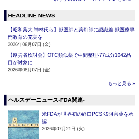
HEADLINE NEWS
【昭和薬大 神林氏ら】獣医師と薬剤師に認識差‐獣医療専
門教育の充実を
2026年08月07日 (金)
【厚労省検討会】OTC類似薬で中間整理‐77成分1042品
目が対象に
2026年08月07日 (金)
もっと見る »
ヘルスデーニュース‐FDA関連‐
米FDAが世界初の経口PCSK9阻害薬を承
認
2026年07月21日 (火)