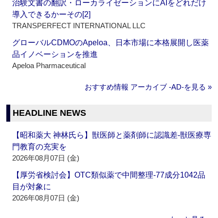
治験文書の翻訳・ローカライゼーションにAIをどれだけ
導入できるかーその[2]
TRANSPERFECT INTERNATIONAL LLC
グローバルCDMOのApeloa、日本市場に本格展開し医薬
品イノベーションを推進
Apeloa Pharmaceutical
おすすめ情報 アーカイブ ‐AD‐を見る »
HEADLINE NEWS
【昭和薬大 神林氏ら】獣医師と薬剤師に認識差‐獣医療専
門教育の充実を
2026年08月07日 (金)
【厚労省検討会】OTC類似薬で中間整理‐77成分1042品
目が対象に
2026年08月07日 (金)