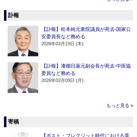
訃報
【訃報】松本純元衆院議員が死去‐国家公
安委員長など務める
2026年03月19日 (木)
【訃報】漆畑日薬元副会長が死去‐中医協
委員など務める
2026年03月09日 (月)
もっと見る »
寄稿
【ポスト・ブレグジット時代における英