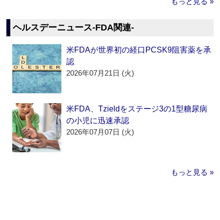
もっと見る »
ヘルスデーニュース‐FDA関連‐
米FDAが世界初の経口PCSK9阻害薬を承
認
2026年07月21日 (火)
米FDA、Tzieldをステージ3の1型糖尿病
の小児に迅速承認
2026年07月07日 (火)
もっと見る »