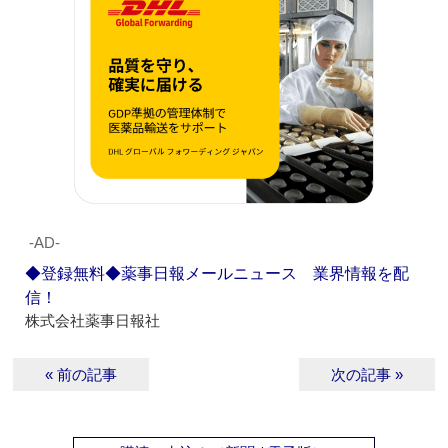
‐AD‐
◆登録無料◆薬事日報メールニュース 業界情報を配
信！
株式会社薬事日報社
« 前の記事
次の記事 »