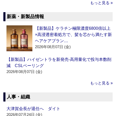
もっと見る »
新薬・新製品情報
【新製品】ケラチン極限濃度6800倍以上
×高浸透密着処方で、髪を芯から満たす新
ヘアケアブラン…
2026年08月07日 (金)
【新製品】ハイゼントラを新発売‐高用量化で投与本数削
減 CSLベーリング
2026年08月07日 (金)
もっと見る »
人事・組織
大津賀会長が退任へ ダイト
2026年07月24日 (金)