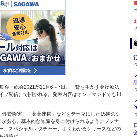
行
2
品
会・総会2021が11月6～7日、「腎を生かす薬物療法
2
イブ配信）で開かれる。発表内容はオンデマンドでも11
2
剤性腎障害」「薬薬連携」などをテーマにした15題のシ
2
どがある。基本的な知識を身に付けられるようにプレナ
ー、スペシャルレクチャー、よくわかるシリーズなどの
会
も特徴だ。