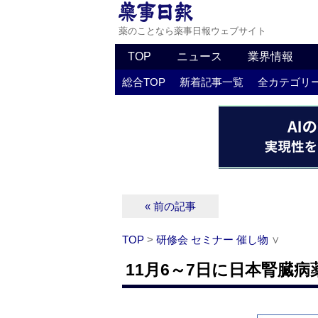
薬のことなら薬事日報ウェブサイト
TOP
ニュース
業界情報
総合TOP
新着記事一覧
全カテゴリ
« 前の記事
TOP
>
研修会 セミナー 催し物
∨
11月6～7日に日本腎臓