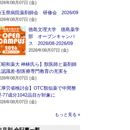
026年08月07日 (金)
埼玉県病院薬剤師会 研修会 2026/09
026年08月07日 (金)
徳島文理大学 徳島薬学
部 オープンキャンパ
ス 2026/08-2026/09
2026年08月07日 (金)
【昭和薬大 神林氏ら】獣医師と薬剤師
に認識差‐獣医療専門教育の充実を
026年08月07日 (金)
【厚労省検討会】OTC類似薬で中間整
理‐77成分1042品目が対象に
026年08月07日 (金)
もっと見る »