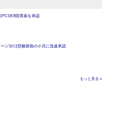
口PCSK9阻害薬を承認
をステージ3の1型糖尿病の小児に迅速承認
もっと見る »