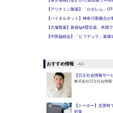
【厚労省検討会】OTC類似薬で中間整
【アリナミン製薬】「ロゼレム」OT
【バイタルネット】神奈川新拠点が業
【大塚製薬】新規IgA腎症薬、米国
【中医協総会】「ヒフデュラ」薬価1
おすすめ情報
‐AD‐
【日立社会情報サー
株式会社日立社会情報
【トーホー】災害時
対策