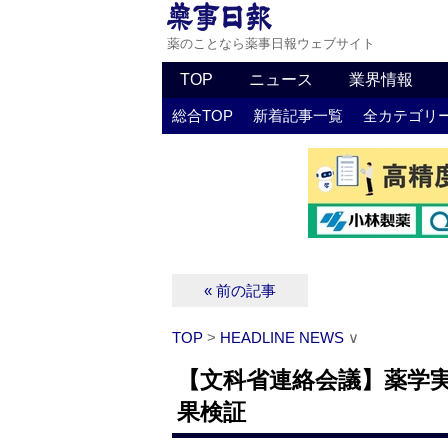
薬のことなら薬事日報ウェブサイト
TOP
ニュース
業界情報
総合TOP
新着記事一覧
全カテゴリ
« 前の記事
TOP
>
HEADLINE NEWS
∨
【文科省連絡会議】薬学
果検証