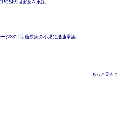
口PCSK9阻害薬を承認
をステージ3の1型糖尿病の小児に迅速承認
もっと見る »