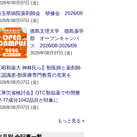
026年08月07日 (金)
埼玉県病院薬剤師会 研修会 2026/09
026年08月07日 (金)
徳島文理大学 徳島薬学
部 オープンキャンパ
ス 2026/08-2026/09
2026年08月07日 (金)
【昭和薬大 神林氏ら】獣医師と薬剤師
に認識差‐獣医療専門教育の充実を
026年08月07日 (金)
【厚労省検討会】OTC類似薬で中間整
理‐77成分1042品目が対象に
026年08月07日 (金)
もっと見る »