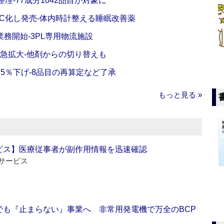
理‐77成分1042品目が対象に
C化し発売‐体内時計整える睡眠改善薬
務開始‐3PL専用物流施設
で急拡大‐他剤からの切り替えも
5％下げ‐8品目の再算定など了承
もっと見る »
ビス】医療従事者が副作用情報を迅速確認
サービス
でも『止まらない』事業へ 非常用発電機で万全のBCP