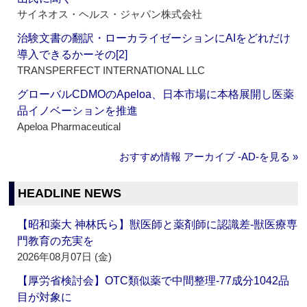
サイネオス・ヘルス・ジャパン株式会社
治験文書の翻訳・ローカライゼーションにAIをどれだけ
導入できるかーその[2]
TRANSPERFECT INTERNATIONAL LLC
グローバルCDMOのApeloa、日本市場に本格展開し医薬
品イノベーションを推進
Apeloa Pharmaceutical
おすすめ情報 アーカイブ ‐AD‐を見る »
HEADLINE NEWS
【昭和薬大 神林氏ら】獣医師と薬剤師に認識差‐獣医療専
門教育の充実を
2026年08月07日 (金)
【厚労省検討会】OTC類似薬で中間整理‐77成分1042品
目が対象に