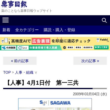
薬のことなら薬事日報ウェブサイト
新着
全カテゴリー
購読・購入・登録
« 前の記事
次の記事 »
TOP
>
人事・組織
∨
【人事】4月1日付 第一三共
2009年03月04日 (水)