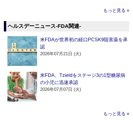
もっと見る »
ヘルスデーニュース‐FDA関連‐
米FDAが世界初の経口PCSK9阻害薬を承
認
2026年07月21日 (火)
米FDA、Tzieldをステージ3の1型糖尿病
の小児に迅速承認
2026年07月07日 (火)
もっと見る »