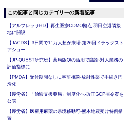
この記事と同じカテゴリーの新着記事
【アルフレッサHD】再生医療CDMO拠点‐羽田空港隣接
地に開設
【JACDS】3日間で11万人超が来場‐第26回ドラッグスト
アショー
【JP-QUEST研究班】薬局版QIの活用で議論‐対人業務の
評価指標に
【PMDA】受付期間なしに事前相談‐放射性薬で手続き円
滑化
【厚労省】「治験支援薬局」制度化へ‐改正GCP省令案を
公表
【厚労省】医療用麻薬の県境移動可‐熊本地震受け特例措
置